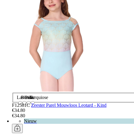
Lavender
Black
Pink
Turquiose
F12581C
Zeester Parel Mouwloos Leotard - Kind
€34.80
€34.80
Nieuw