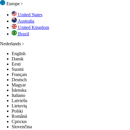
Europe
United States
Australia
United Kingdom
Brazil
Nederlands
English
Dansk
Eesti
Suomi
Français
Deutsch
Magyar
Íslenska
Italiano
Latviešu
Lietuvių
Polski
Română
Српски
Slovenčina