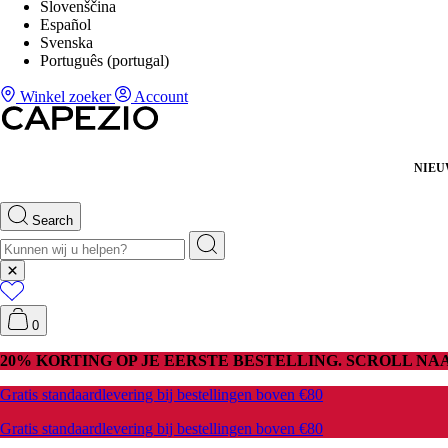
Slovenščina
Español
Svenska
Português (portugal)
Winkel zoeker
Account
NIE
Search
0
20% KORTING OP JE EERSTE BESTELLING. SCROLL N
Gratis standaardlevering bij bestellingen boven €80
Gratis standaardlevering bij bestellingen boven €80