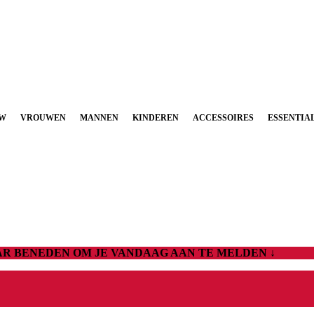
UW
VROUWEN
MANNEN
KINDEREN
ACCESSOIRES
ESSENTIA
AAR BENEDEN OM JE VANDAAG AAN TE MELDEN ↓