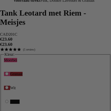
voorraad strekt
Pink, Donker Lavendel & Granaat
Tank Leotard met Riem -
Meisjes
CAD201C
€23.60
€23.60
1
review
Kleur:
Moerbei
Granaat
Wit
Zwart