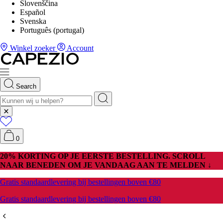
Slovenščina
Español
Svenska
Português (portugal)
Winkel zoeker
Account
Search
0
20% KORTING OP JE EERSTE BESTELLING. SCROLL
NAAR BENEDEN OM JE VANDAAG AAN TE MELDEN ↓
Gratis standaardlevering bij bestellingen boven €80
Gratis standaardlevering bij bestellingen boven €80