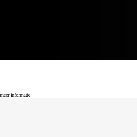
Ben jij een
VOLTIJDSE DANS- OF PODIUMKUNSTEN STUDENT?
meer informatie