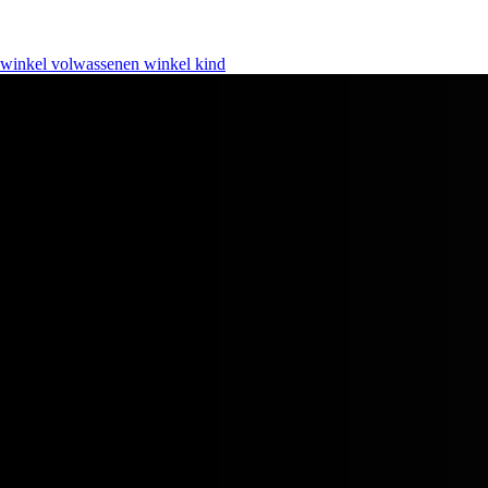
Luxueuze stoffen. Klassieke lijnen. Eindeloos comfort.
winkel volwassenen
winkel kind