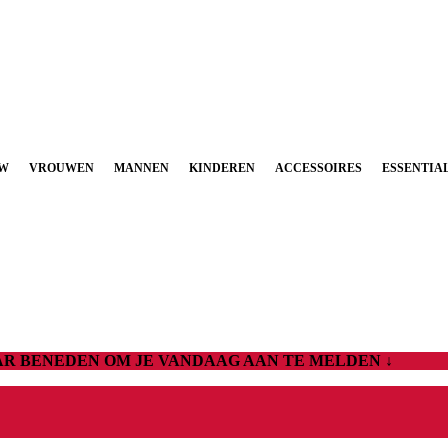
UW
VROUWEN
MANNEN
KINDEREN
ACCESSOIRES
ESSENTIA
AAR BENEDEN OM JE VANDAAG AAN TE MELDEN ↓