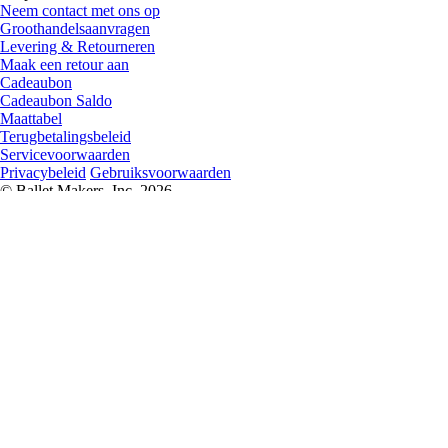
Neem contact met ons op
Groothandelsaanvragen
Levering & Retourneren
Maak een retour aan
Cadeaubon
Cadeaubon Saldo
Maattabel
Terugbetalingsbeleid
Servicevoorwaarden
Privacybeleid
Gebruiksvoorwaarden
© Ballet Makers, Inc. 2026
Europe
United
States
Australia
United
Kingdom
Brazil