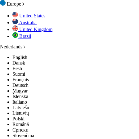
Europe
United States
Australia
United Kingdom
Brazil
Nederlands
English
Dansk
Eesti
Suomi
Français
Deutsch
Magyar
Íslenska
Italiano
Latviešu
Lietuvių
Polski
Română
Српски
Slovenčina