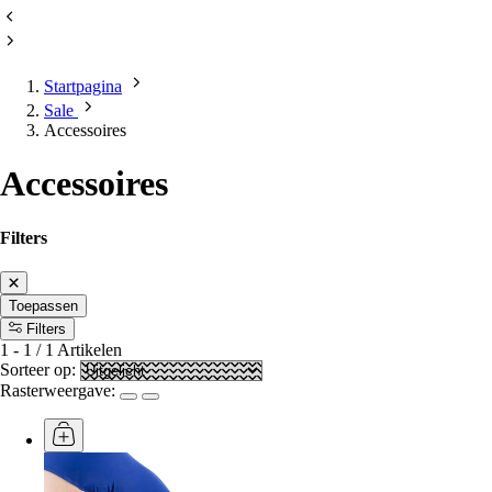
Startpagina
Sale
Accessoires
Accessoires
Filters
Toepassen
Filters
1
-
1
/
1
Artikelen
Sorteer op:
Rasterweergave: