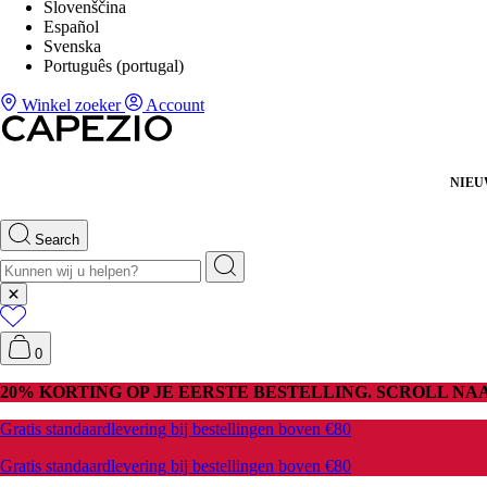
Slovenščina
Español
Svenska
Português (portugal)
Winkel zoeker
Account
NIE
Search
0
20% KORTING OP JE EERSTE BESTELLING. SCROLL N
Gratis standaardlevering bij bestellingen boven €80
Gratis standaardlevering bij bestellingen boven €80