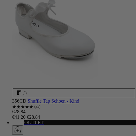
356CD
Shuffle Tap Schoen - Kind
35
€28.84
€41.20
€28.84
OUTLET