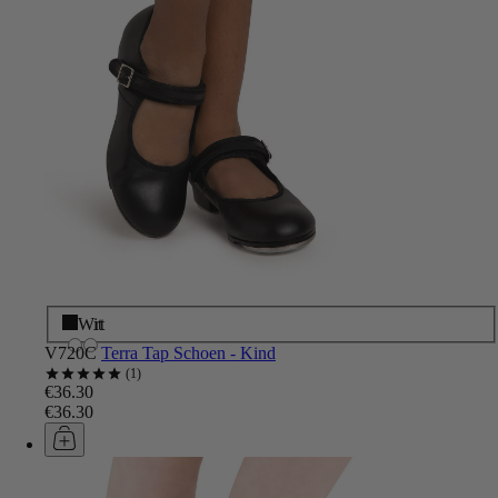
Zwart
Wit
V720C
Terra Tap Schoen - Kind
1
€36.30
€36.30