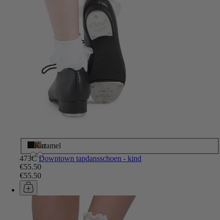
Zwart
Karamel
473C
Downtown tapdansschoen - kind
€55.50
€55.50