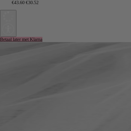
€43.60
€30.52
Betaal later met Klarna