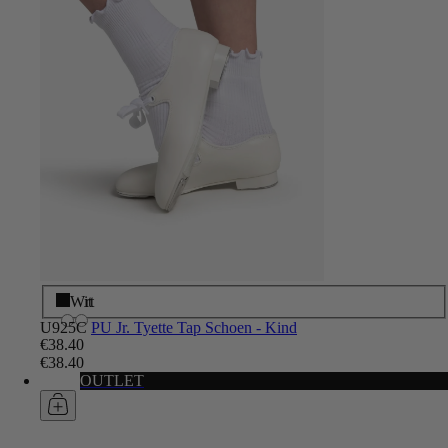
Zwart
Wit
U925C
PU Jr. Tyette Tap Schoen - Kind
€38.40
€38.40
OUTLET