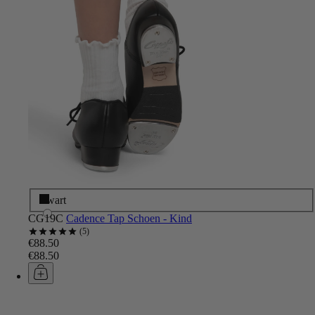
Zwart
CG19C
Cadence Tap Schoen - Kind
5
€88.50
€88.50