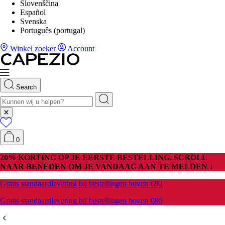
Slovenščina
Español
Svenska
Português (portugal)
Winkel zoeker
Account
Search
0
20% KORTING OP JE EERSTE BESTELLING. SCROLL
NAAR BENEDEN OM JE VANDAAG AAN TE MELDEN ↓
Gratis standaardlevering bij bestellingen boven €80
Gratis standaardlevering bij bestellingen boven €80