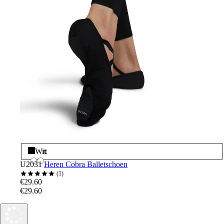
Zwart
Wit
U2031
Heren Cobra Balletschoen
1
€29.60
€29.60