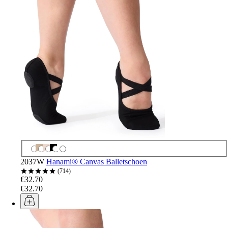
2037W
Hanami® Canvas Balletschoen
714
€32.70
€32.70