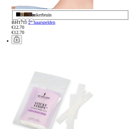
Zwart
Blond
Bruin
Donkerbruin
BH1711
2" haarspelden
€12.70
€12.70