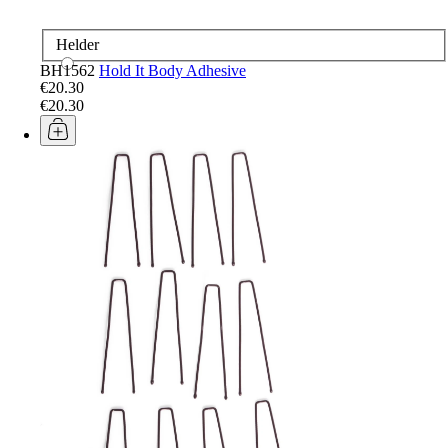
Helder
BH1562
Hold It Body Adhesive
€20.30
€20.30