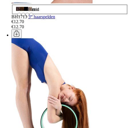
Donkerbruin
Bruin
Zwart
Blond
BH1713
3" haarspelden
€12.70
€12.70