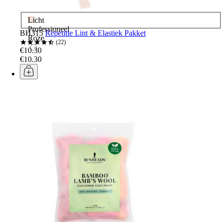
Licht
Professioneel
BH315
Repetitie Lint & Elastiek Pakket
Roze
22
€10.30
€10.30