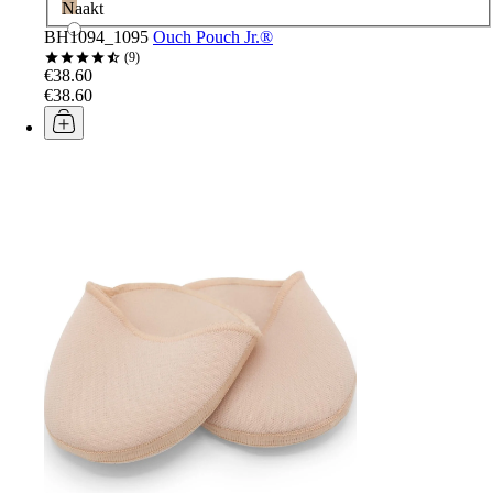
Naakt
BH1094_1095
Ouch Pouch Jr.®
9
€38.60
€38.60