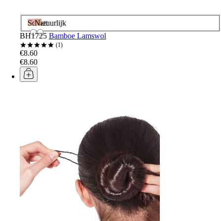
Sorbet
Natuurlijk
BH1725
Bamboe Lamswol
1
€8.60
€8.60