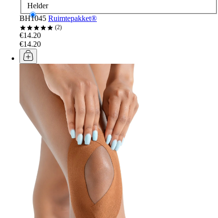
Helder
BH1045
Ruimtepakket®
2
€14.20
€14.20