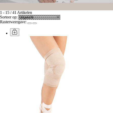
1
-
15
/
41
Artikelen
Sorteer op:
Rasterweergave: