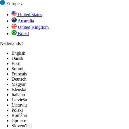
Europe
United States
Australia
United Kingdom
Brazil
Nederlands
English
Dansk
Eesti
Suomi
Français
Deutsch
Magyar
Íslenska
Italiano
Latviešu
Lietuvių
Polski
Română
Српски
Slovenčina