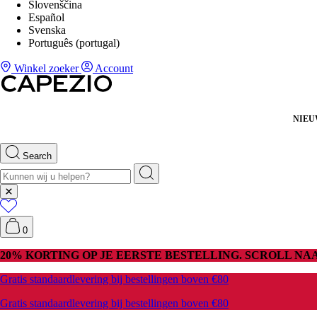
Slovenščina
Español
Svenska
Português (portugal)
Winkel zoeker
Account
NIE
Search
0
20% KORTING OP JE EERSTE BESTELLING. SCROLL N
Gratis standaardlevering bij bestellingen boven €80
Gratis standaardlevering bij bestellingen boven €80