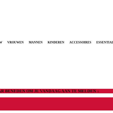
UW
VROUWEN
MANNEN
KINDEREN
ACCESSOIRES
ESSENTIA
AAR BENEDEN OM JE VANDAAG AAN TE MELDEN ↓