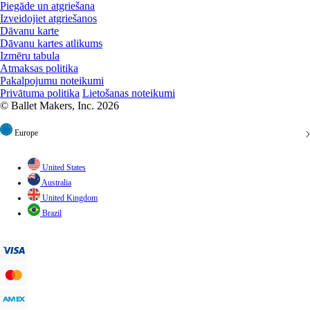
Izveidojiet atgriešanos
Dāvanu karte
Dāvanu kartes atlikums
Izmēru tabula
Atmaksas politika
Pakalpojumu noteikumi
Privātuma politika
Lietošanas noteikumi
© Ballet Makers, Inc. 2026
Europe
United States
Australia
United Kingdom
Brazil