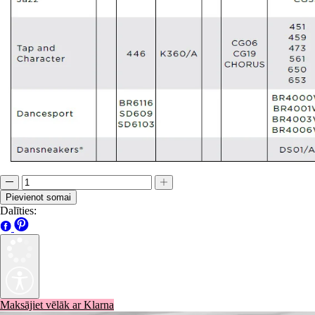
Pievienot somai
Dalīties:
Maksājiet vēlāk ar Klarna