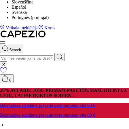
Slovenščina
Español
Svenska
Português (portugal)
Veikala meklētājs
Konts
Search
0
20% ATLAIDE JŪSU PIRMAM PASŪTĪJUMAM. RITINI UZ
LEJU, LAI PIETEIKTOS ŠODIEN ↓
Bezmaksas standarta piegāde pasūtījumiem virs 80 €
Bezmaksas standarta piegāde pasūtījumiem virs 80 €