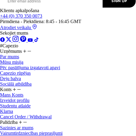
Klientu apkalpošana
+44 (0) 370 350 0073
Pirmdiena - Piektdiena: 8:45 - 16:45 GMT
Atrodiet veikalu
Sekojiet mums
#Capezio
Uzņēmums
Par mums
Mūsu misija
Pēc pasūtījuma izgatavoti apavi
Capezio rūpējas
Deju balva
Sociālā atbildība
Konts
Mans Konts
Izveidot profilu
Studentu atlaide
Klarna
Cancel Order / Withdrawal
Palīdzība
Sazinies ar mums
Vairumtirdzniecības pieprasījumi
Piegāde un atgriešana