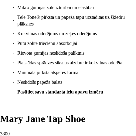
Tele Tone® pirksta un papēža tapu uzstādītas uz šķiedru
plāksnes
Kokvilnas oderējums un zeķes oderējums
Putu zolīte triecienu absorbcijai
Rievota gumijas neslīdoša paliktnis
Plats ādas sprādzes siksnas aizdare ir kokvilnas oderēta
Minimāla pirksta atsperes forma
Neslīdošs papēža balsts
Pasūtiet savu standarta ielu apavu izmēru
Mary Jane Tap Shoe
3800
€69.20