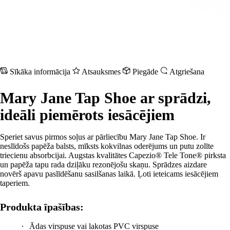
Sīkāka informācija
Atsauksmes
Piegāde
Atgriešana
Mary Jane Tap Shoe ar sprādzi,
ideāli piemērots iesācējiem
Speriet savus pirmos soļus ar pārliecību Mary Jane Tap Shoe. Ir
neslīdošs papēža balsts, mīksts kokvilnas oderējums un putu zolīte
triecienu absorbcijai. Augstas kvalitātes Capezio® Tele Tone® pirksta
un papēža tapu rada dziļāku rezonējošu skaņu. Sprādzes aizdare
novērš apavu paslīdēšanu sasilšanas laikā. Ļoti ieteicams iesācējiem
taperiem.
Produkta īpašības:
Ādas virspuse vai lakotas PVC virspuse
Mikro gumijas zole izturībai un elastībai