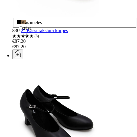
Melns
Karameles
krāsa
830
2" Kassi rakstura kurpes
8
€87.20
€87.20