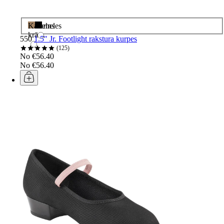
Karameles
Melns
krāsa
550
1.5" Jr. Footlight rakstura kurpes
125
No €56.40
No €56.40