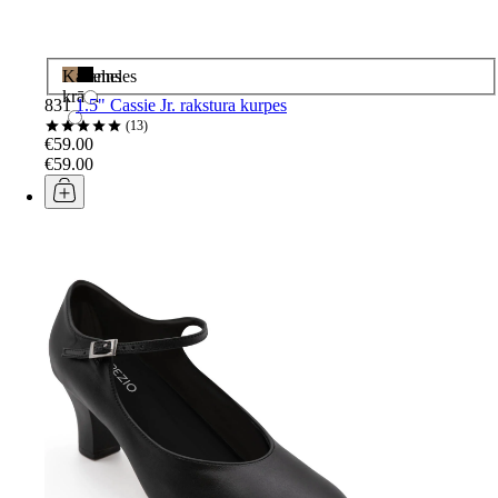
Karameles
Melns
krāsa
831
1.5" Cassie Jr. rakstura kurpes
13
€59.00
€59.00