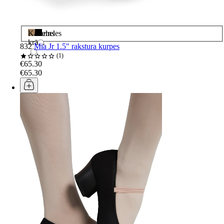
Karameles
Melns
krāsa
832
Mia Jr 1.5" rakstura kurpes
1
€65.30
€65.30