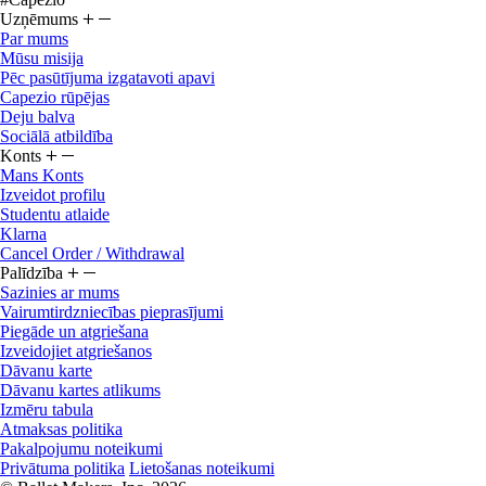
Uzņēmums
Par mums
Mūsu misija
Pēc pasūtījuma izgatavoti apavi
Capezio rūpējas
Deju balva
Sociālā atbildība
Konts
Mans Konts
Izveidot profilu
Studentu atlaide
Klarna
Cancel Order / Withdrawal
Palīdzība
Sazinies ar mums
Vairumtirdzniecības pieprasījumi
Piegāde un atgriešana
Izveidojiet atgriešanos
Dāvanu karte
Dāvanu kartes atlikums
Izmēru tabula
Atmaksas politika
Pakalpojumu noteikumi
Privātuma politika
Lietošanas noteikumi