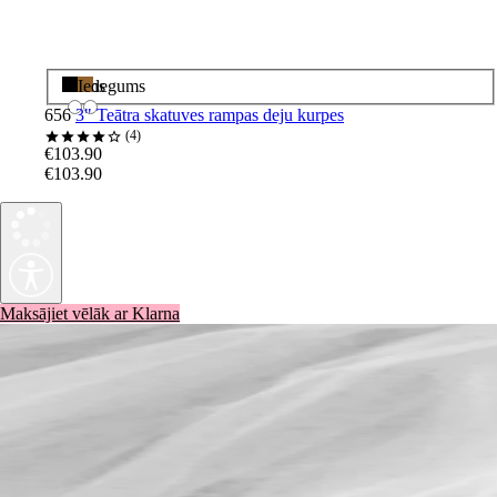
Melns
Iedegums
656
3" Teātra skatuves rampas deju kurpes
4
€103.90
€103.90
Maksājiet vēlāk ar Klarna