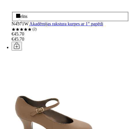
Melns
N4571W
Akadēmijas rakstura kurpes ar 1" papēdi
2
€45.70
€45.70