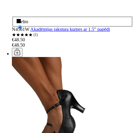
Melns
N4561W
Akadēmijas rakstura kurpes ar 1.5" papēdi
1
€48.50
€48.50