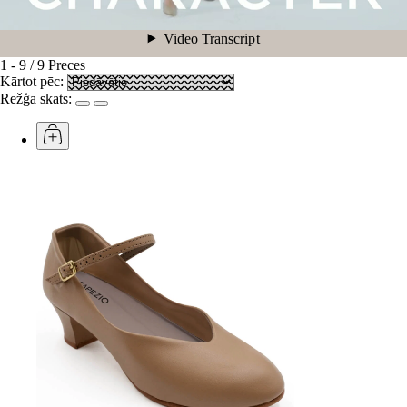
1
-
9
/
9
Preces
Kārtot pēc:
Režģa skats: