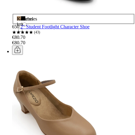
Karameles
Melns
krāsa
650
2" Student Footlight Character Shoe
43
€80.70
€80.70