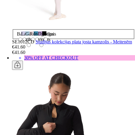
Balts
Lavanda
Gaiši
Rozā
Indigo
Dzīvīgais
Melns
zils
violets
SE1012CD
Studijas kolekcijas plata josta kamzolis - Meitenēm
€41.60
€41.60
30% OFF AT CHECKOUT