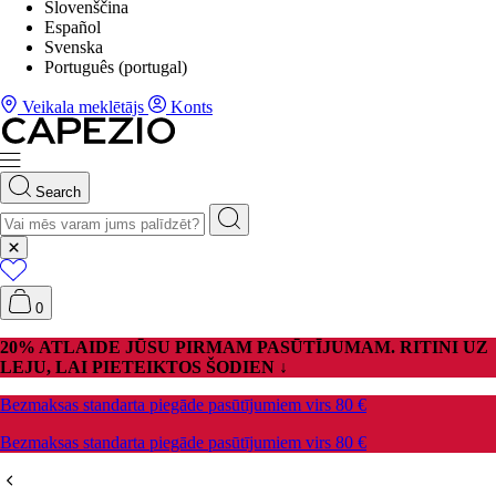
Slovenščina
Español
Svenska
Português (portugal)
Veikala meklētājs
Konts
Search
0
20% ATLAIDE JŪSU PIRMAM PASŪTĪJUMAM. RITINI UZ
LEJU, LAI PIETEIKTOS ŠODIEN ↓
Bezmaksas standarta piegāde pasūtījumiem virs 80 €
Bezmaksas standarta piegāde pasūtījumiem virs 80 €