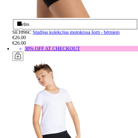
Melns
SE1096C
Studijas kolekcijas motokrosa šorti - bērniem
€26.00
€26.00
30% OFF AT CHECKOUT