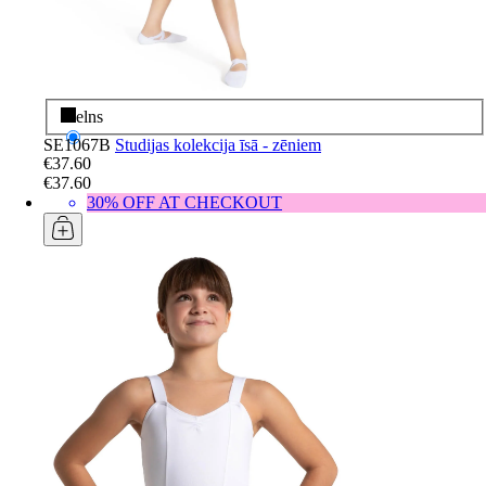
Melns
SE1067B
Studijas kolekcija īsā - zēniem
€37.60
€37.60
30% OFF AT CHECKOUT