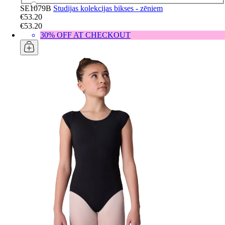
SE1079B
Studijas kolekcijas bikses - zēniem
€53.20
€53.20
30% OFF AT CHECKOUT