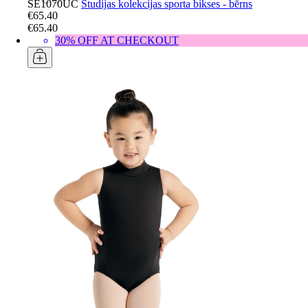
SE1070UC
Studijas kolekcijas sporta bikses - bērns
€65.40
€65.40
30% OFF AT CHECKOUT