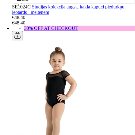
SE1024C
Studijas kolekcija augsta kakla kapuci piedurkņu
leotards - meitenēm
€48.40
€48.40
30% OFF AT CHECKOUT