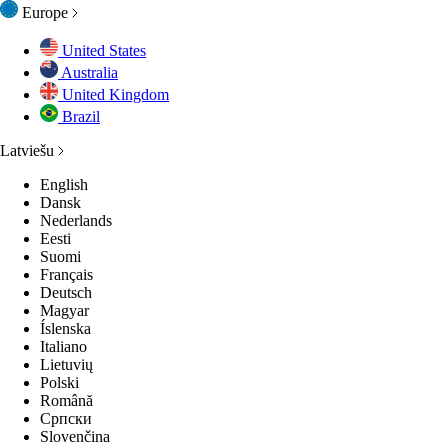
Europe
United States
Australia
United Kingdom
Brazil
Latviešu
English
Dansk
Nederlands
Eesti
Suomi
Français
Deutsch
Magyar
Íslenska
Italiano
Lietuvių
Polski
Română
Српски
Slovenčina