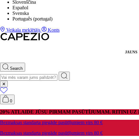
Slovenščina
Español
Svenska
Português (portugal)
Veikala meklētājs
Konts
JAUNS
Search
0
20% ATLAIDE JŪSU PIRMAM PASŪTĪJUMAM. RITINI UZ L
Bezmaksas standarta piegāde pasūtījumiem virs 80 €
Bezmaksas standarta piegāde pasūtījumiem virs 80 €