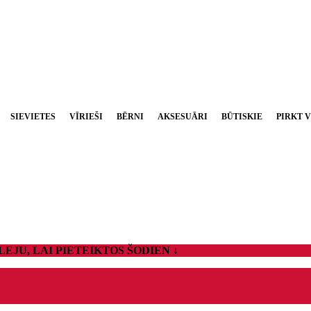
SIEVIETES
VĪRIEŠI
BĒRNI
AKSESUĀRI
BŪTISKIE
PIRKT V
EJU, LAI PIETEIKTOS ŠODIEN ↓