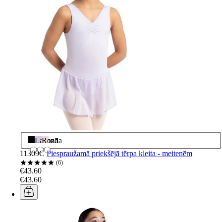
Melns
Lavanda
Rozā
11309C
Piespraužamā priekšējā tērpa kleita - meitenēm
6
€43.60
€43.60