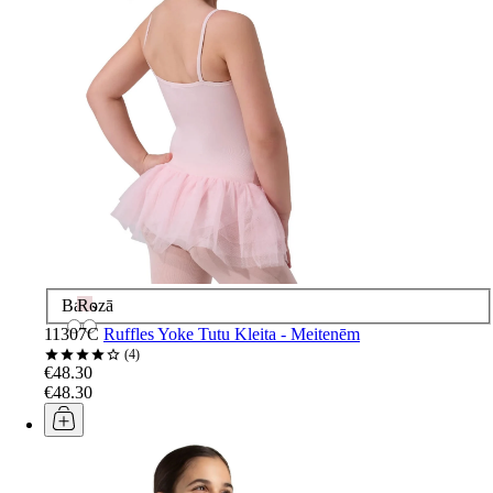
Balts
Rozā
11307C
Ruffles Yoke Tutu Kleita - Meitenēm
4
€48.30
€48.30