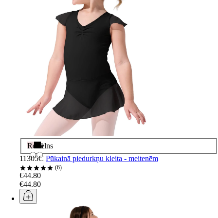
Rozā
Melns
11305C
Pūkainā piedurkņu kleita - meitenēm
6
€44.80
€44.80