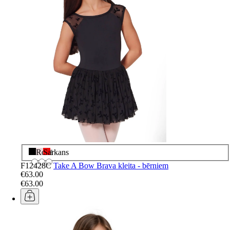
Melns
Rozā
Sarkans
F12428C
Take A Bow Brava kleita - bērniem
€63.00
€63.00