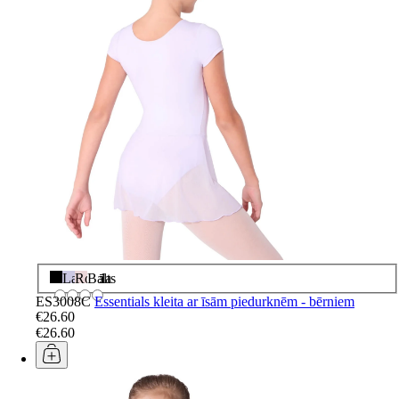
Melns
Lavanda
Rozā
Balts
ES3008C
Essentials kleita ar īsām piedurknēm - bērniem
€26.60
€26.60