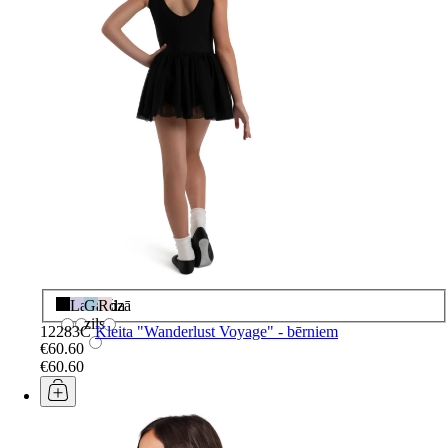
Melns
Lavanda
Gaiši
Rozā
zils
12283C
Kleita "Wanderlust Voyage" - bērniem
€60.60
€60.60