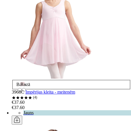
Balts
Rozā
3968C
Impērijas kleita - meitenēm
4
€37.60
€37.60
Jauns