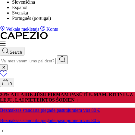
Slovenščina
Español
Svenska
Português (portugal)
Veikala meklētājs
Konts
Search
0
20% ATLAIDE JŪSU PIRMAM PASŪTĪJUMAM. RITINI UZ
LEJU, LAI PIETEIKTOS ŠODIEN ↓
Bezmaksas standarta piegāde pasūtījumiem virs 80 €
Bezmaksas standarta piegāde pasūtījumiem virs 80 €