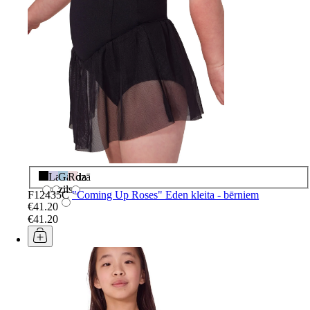
Melns
Lavanda
Gaiši
Rozā
zils
F12435C
"Coming Up Roses" Eden kleita - bērniem
€41.20
€41.20