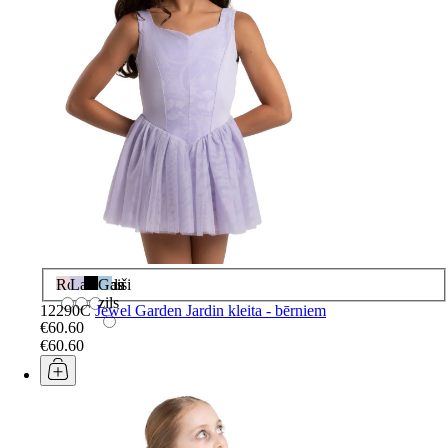
Rozā
Lavanda
Melns
Gaiši
zils
12290C
Jewel Garden Jardin kleita - bērniem
€60.60
€60.60