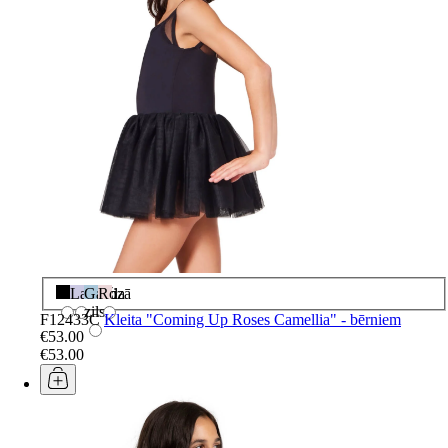
Melns
Lavanda
Gaiši
Rozā
zils
F12433C
Kleita "Coming Up Roses Camellia" - bērniem
€53.00
€53.00