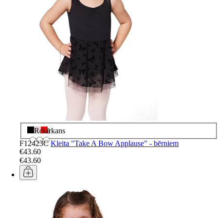
Melns
Rozā
Sarkans
F12423C
Kleita "Take A Bow Applause" - bērniem
€43.60
€43.60