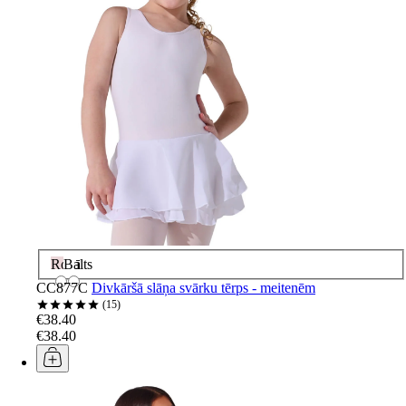
Rozā
Balts
CC877C
Divkāršā slāņa svārku tērps - meitenēm
15
€38.40
€38.40