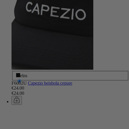
Melns
F6002U
Capezio beisbola cepure
€24.00
€24.00