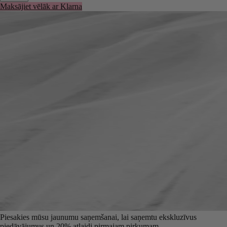
Maksājiet vēlāk ar Klarna
Piesakies mūsu jaunumu saņemšanai, lai saņemtu ekskluzīvus
piedāvājumus un 20% atlaidi pirmajam pirkumam