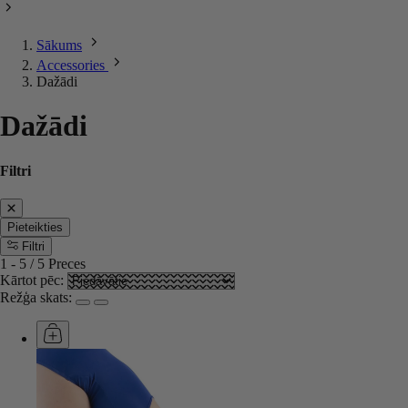
Sākums
Accessories
Dažādi
Dažādi
Filtri
Pieteikties
Filtri
1
-
5
/
5
Preces
Kārtot pēc:
Režģa skats: