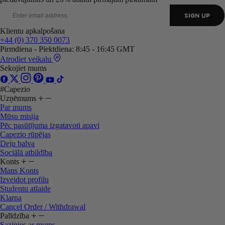
SIGN UP
Klientu apkalpošana
+44 (0) 370 350 0073
Pirmdiena - Piektdiena: 8:45 - 16:45 GMT
Atrodiet veikalu
Sekojiet mums
#Capezio
Uzņēmums
Par mums
Mūsu misija
Pēc pasūtījuma izgatavoti apavi
Capezio rūpējas
Deju balva
Sociālā atbildība
Konts
Mans Konts
Izveidot profilu
Studentu atlaide
Klarna
Cancel Order / Withdrawal
Palīdzība
Sazinies ar mums