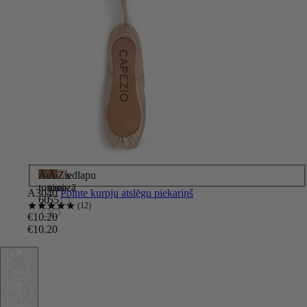
Ādas
Ādas
Ziedlapu
tonis
tonis
rozā
A3040
Pointe kurpju atslēgu piekariņš
60
55
12
€10.20
€10.20