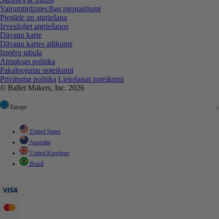
Vairumtirdzniecības pieprasījumi
Piegāde un atgriešana
Izveidojiet atgriešanos
Dāvanu karte
Dāvanu kartes atlikums
Izmēru tabula
Atmaksas politika
Pakalpojumu noteikumi
Privātuma politika
Lietošanas noteikumi
© Ballet Makers, Inc. 2026
Europe
United States
Australia
United Kingdom
Brazil