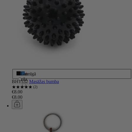
Melns
Laimīgā
zila
BH1532
Masāžas bumba
2
€8.00
€8.00