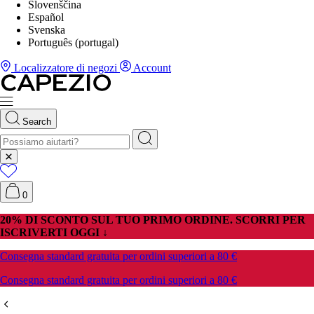
Slovenščina
Español
Svenska
Português (portugal)
Localizzatore di negozi
Account
Search
0
20% DI SCONTO SUL TUO PRIMO ORDINE. SCORRI PER
ISCRIVERTI OGGI ↓
Consegna standard gratuita per ordini superiori a 80 €
Consegna standard gratuita per ordini superiori a 80 €