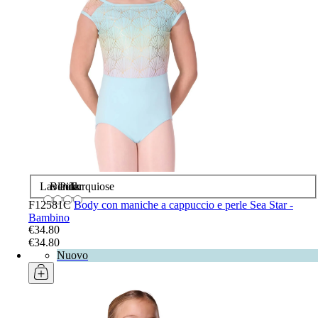
Lavender
Black
Pink
Turquiose
F12581C
Body con maniche a cappuccio e perle Sea Star -
Bambino
€34.80
€34.80
Nuovo