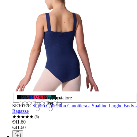
Nero
Marina
Melanzana
Reale
Mora
Scarlatto
Borgogna
Verde
Cacciatore
Luminoso
Petrolio
SE1012C
Studio Collection Canottiera a Spalline Larghe Body -
Ragazze
6
€41.60
€41.60