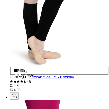
Nero
Rosa
Grigio
Melange
CK10956C
Gambaletti da 12" - Bambino
8
€24.30
€24.30