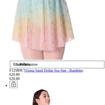
Black
Lavender
Pink
Turquiose
F12585C
Gonna Sand Dollar Sea Star - Bambino
€20.80
€20.80