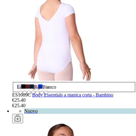
Lavanda
Nero
Borgogna
Marina
Rosa
Reale
Bianco
ES1009C
Body Essentials a manica corta - Bambino
€25.40
€25.40
Nuovo