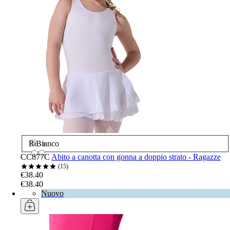
Rosa
Bianco
CC877C
Abito a canotta con gonna a doppio strato - Ragazze
15
€38.40
€38.40
Nuovo