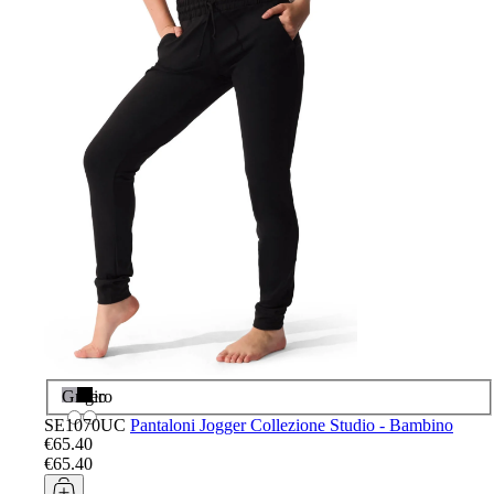
Grigio
Nero
SE1070UC
Pantaloni Jogger Collezione Studio - Bambino
€65.40
€65.40