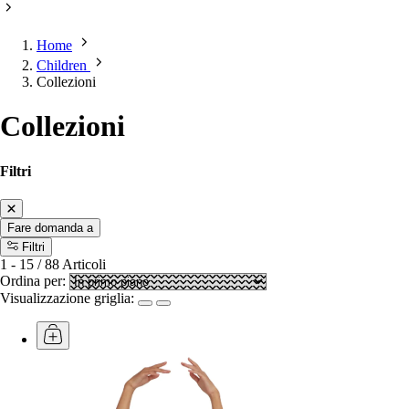
Home
Children
Collezioni
Collezioni
Filtri
Fare domanda a
Filtri
1
-
15
/
88
Articoli
Ordina per:
Visualizzazione griglia: