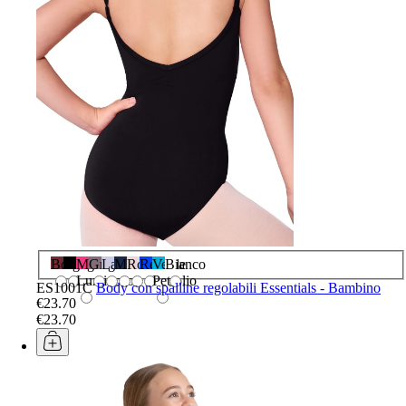
Borgogna
Nero
Mora
Grigio
Lavanda
Marina
Rosa
Reale
Verde
Bianco
Luminoso
Petrolio
ES1001C
Body con spalline regolabili Essentials - Bambino
€23.70
€23.70