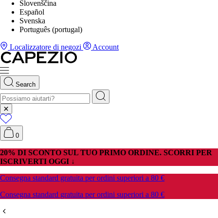
Slovenščina
Español
Svenska
Português (portugal)
Localizzatore di negozi
Account
Search
0
INE. SCORRI PER
 a 80 €
 a 80 €