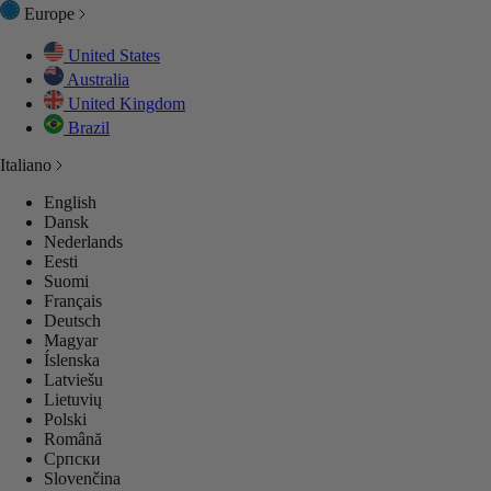
Europe
United States
Australia
United Kingdom
Brazil
Italiano
English
Dansk
Nederlands
Eesti
Suomi
Français
Deutsch
Magyar
Íslenska
Latviešu
Lietuvių
Polski
Română
Српски
Slovenčina