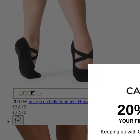
2037W
Scarpa da balletto in tela Hanami®
20
€32.70
€32.70
YOUR F
Keeping up with C