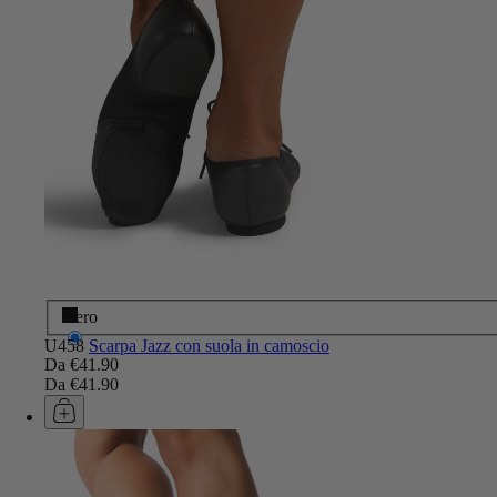
Nero
U458
Scarpa Jazz con suola in camoscio
Da €41.90
Da €41.90