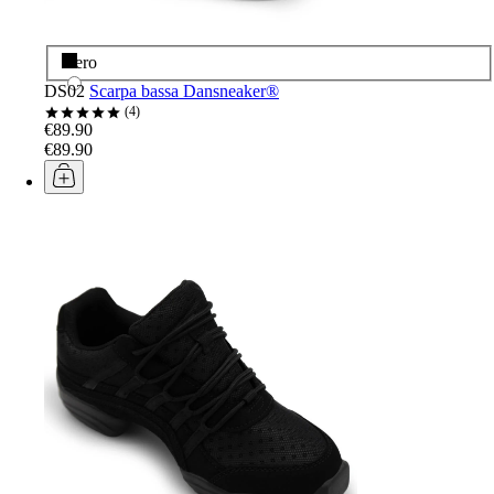
Nero
DS02
Scarpa bassa Dansneaker®
4
€89.90
€89.90