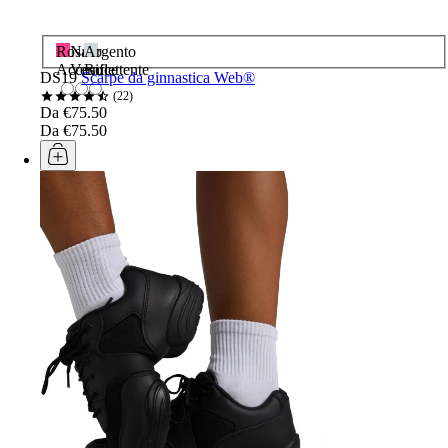
Rosa
Nero
Argento
Acceso
Vernice
Riflettente
DS19
Scarpe da ginnastica Web®
22
Da €75.50
Da €75.50