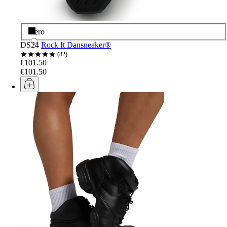
Nero
DS24
Rock It Dansneaker®
82
€101.50
€101.50