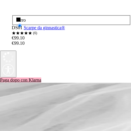
Nero
DS01
Scarpe da ginnastica®
6
€99.10
€99.10
Paga dopo con Klarna