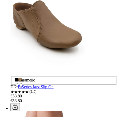
Nero
Caramello
EJ2
E-Series Jazz Slip On
219
€53.80
€53.80