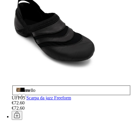
Caramello
Nero
UFF05
Scarpa da jazz Freeform
€72.60
€72.60