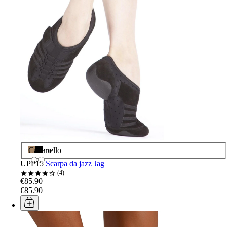
Caramello
Nero
UPP15
Scarpa da jazz Jag
4
€85.90
€85.90