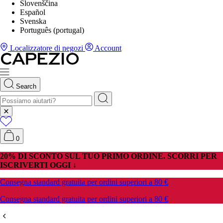
Slovenščina
Español
Svenska
Português (portugal)
Localizzatore di negozi
Account
Search
0
20% DI SCONTO SUL TUO PRIMO ORDINE. SCORRI PER
ISCRIVERTI OGGI ↓
Consegna standard gratuita per ordini superiori a 80 €
Consegna standard gratuita per ordini superiori a 80 €