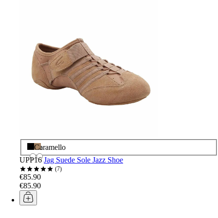
Nero
Caramello
UPP16
Jag Suede Sole Jazz Shoe
7
€85.90
€85.90