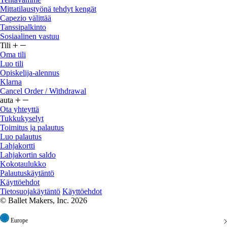
Mittatilaustyönä tehdyt kengät
Capezio välittää
Tanssipalkinto
Sosiaalinen vastuu
Tili
Oma tili
Luo tili
Opiskelija-alennus
Klarna
Cancel Order / Withdrawal
auta
Ota yhteyttä
Tukkukyselyt
Toimitus ja palautus
Luo palautus
Lahjakortti
Lahjakortin saldo
Kokotaulukko
Palautuskäytäntö
Käyttöehdot
Tietosuojakäytäntö
Käyttöehdot
© Ballet Makers, Inc. 2026
Europe