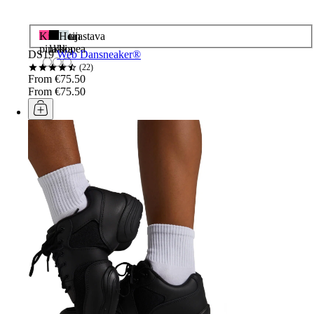
Kirkkaan
Musta
Heijastava
pinkki
lakka
hopea
DS19
Web Dansneaker®
22
From €75.50
From €75.50