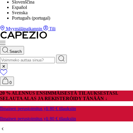
Slovenščina
Español
Svenska
Português (portugal)
Myymäläpaikannin
Tili
Search
0
20 % ALENNUS ENSIMMÄISESTÄ TILAUKSESTASI.
SELAUTA ALAS JA REKISTERÖIDY TÄNÄÄN ↓
Ilmainen perustoimitus yli 80 € tilauksiin
Ilmainen perustoimitus yli 80 € tilauksiin