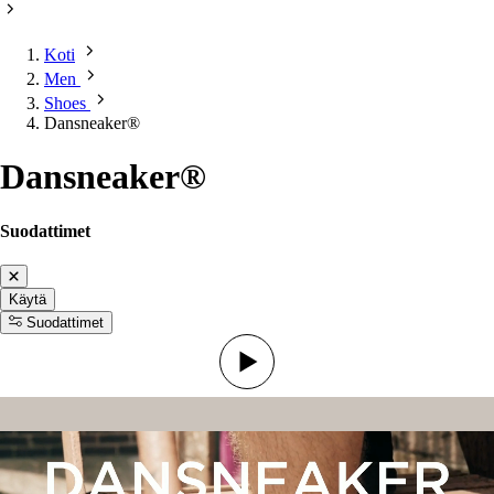
Koti
Men
Shoes
Dansneaker®
Dansneaker®
Suodattimet
Käytä
Suodattimet