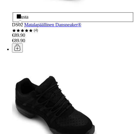
Musta
DS02
Matalapäällinen Dansneaker®
4
€89.90
€89.90