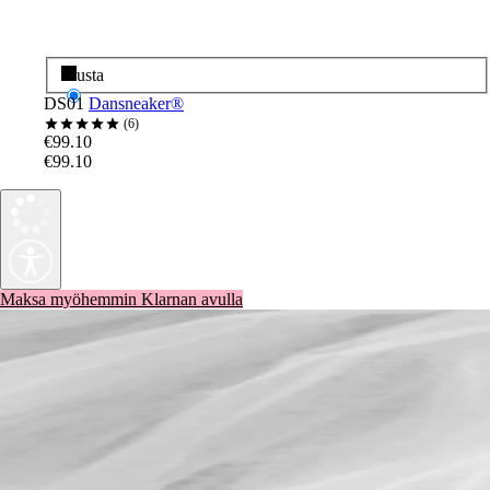
Musta
DS01
Dansneaker®
6
€99.10
€99.10
Maksa myöhemmin Klarnan avulla