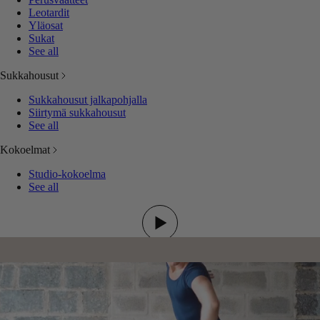
Leotardit
Yläosat
Sukat
See all
Sukkahousut
Sukkahousut jalkapohjalla
Siirtymä sukkahousut
See all
Kokoelmat
Studio-kokoelma
See all