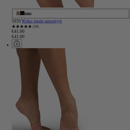
Alaston
Musta
5935
Koko istuin tanssivyö
18
€41.00
€41.00