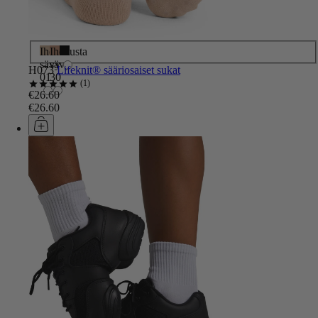
Ihon
Ihon
Musta
sävy
sävy
H073
Lifeknit® sääriosaiset sukat
01
30
1
€26.60
€26.60