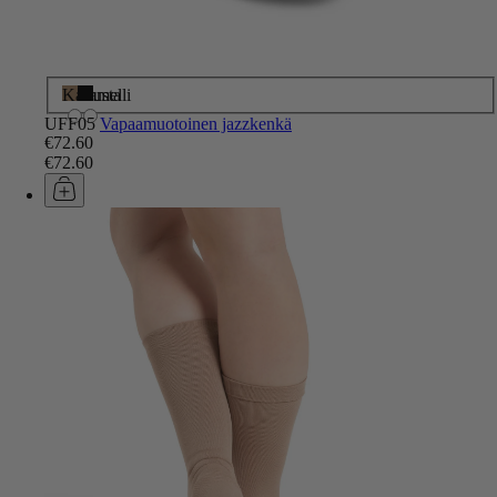
Karamelli
Musta
UFF05
Vapaamuotoinen jazzkenkä
€72.60
€72.60