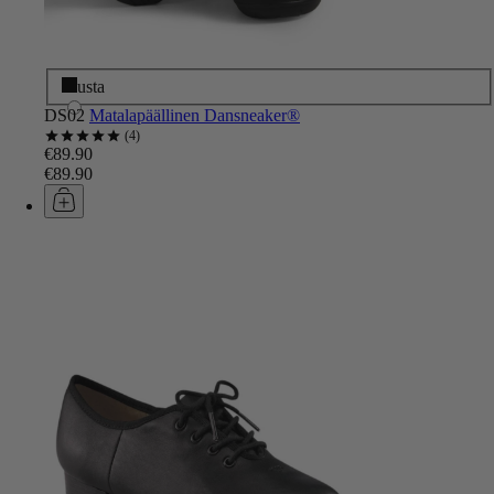
Musta
DS02
Matalapäällinen Dansneaker®
4
€89.90
€89.90