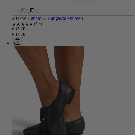
2037W
Hanami® Kangasbalettitossu
714
€32.70
€32.70