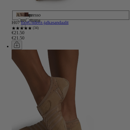
Alaston
Vaalea
Espresso
ruskettuma
H07
footUndeez-jalkasandaalit
34
€21.50
€21.50