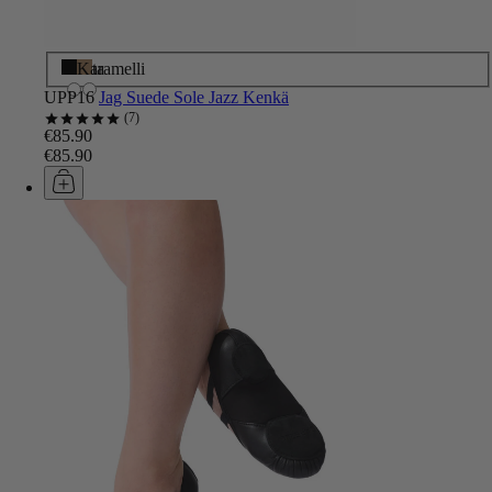
Musta
Karamelli
UPP16
Jag Suede Sole Jazz Kenkä
7
€85.90
€85.90