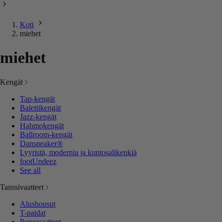
Koti
miehet
miehet
Kengät
Tap-kengät
Balettikengät
Jazz-kengät
Hahmokengät
Ballroom-kengät
Dansneaker®
Lyyristä, modernia ja kuntosalikenkiä
footUndeez
See all
Tanssivaatteet
Alushousut
T-paidat
Perusvaatteet