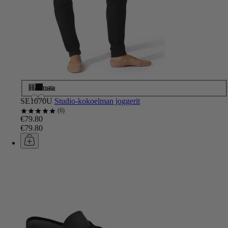
Harmaa
Musta
SE1070U
Studio-kokoelman joggerit
6
€79.80
€79.80