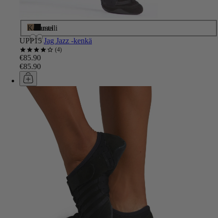
Karamelli
Musta
UPP15
Jag Jazz -kenkä
4
€85.90
€85.90