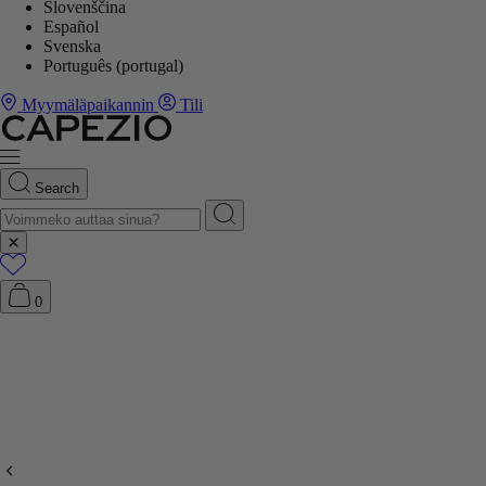
Slovenščina
Español
Svenska
Português (portugal)
Myymäläpaikannin
Tili
Search
0