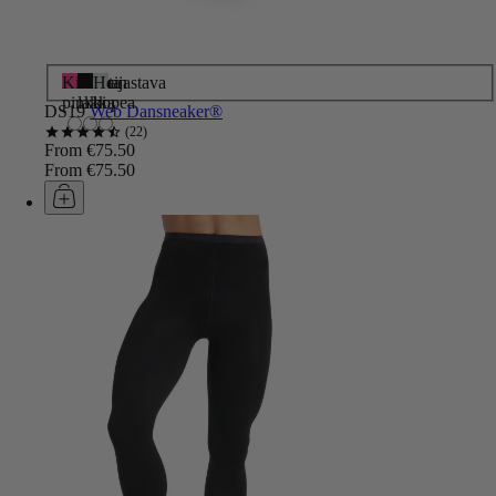
Kirkkaan
Musta
Heijastava
pinkki
lakka
hopea
DS19
Web Dansneaker®
22
From €75.50
From €75.50