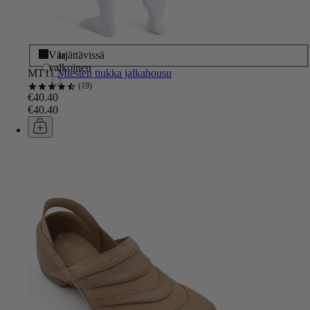
Musta
Värjättävissä
valkoinen
MT11
Miesten tiukka jalkahousu
19
€40.40
€40.40