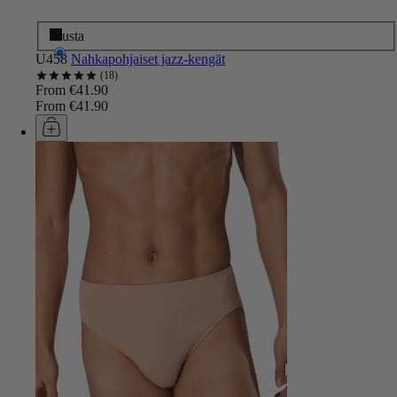
Musta
U458
Nahkapohjaiset jazz-kengät
18
From €41.90
From €41.90