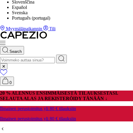
Slovenščina
Español
Svenska
Português (portugal)
Myymäläpaikannin
Tili
Search
0
20 % ALENNUS ENSIMMÄISESTÄ TILAUKSESTASI.
SELAUTA ALAS JA REKISTERÖIDY TÄNÄÄN ↓
Ilmainen perustoimitus yli 80 € tilauksiin
Ilmainen perustoimitus yli 80 € tilauksiin