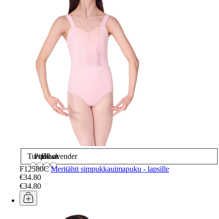
Turquiose
Pink
Black
Lavender
F12580C
Meritähti simpukkauimapuku - lapsille
€34.80
€34.80