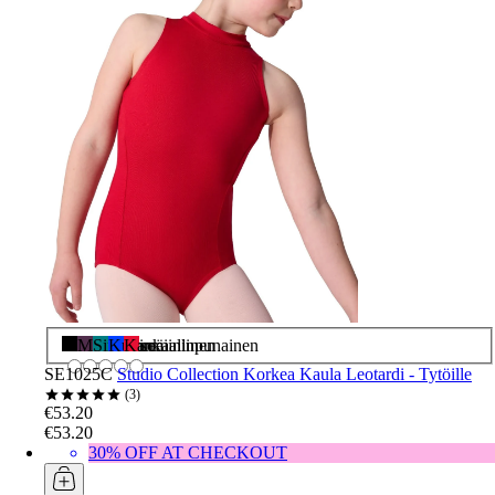
Musta
Munakoiso
Sinivihreä
Kuninkaallinen
Karmiininpunainen
SE1025C
Studio Collection Korkea Kaula Leotardi - Tytöille
3
€53.20
€53.20
30% OFF AT CHECKOUT