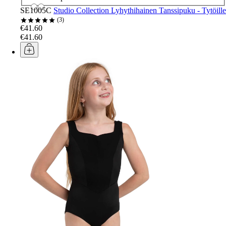
SE1005C
Studio Collection Lyhythihainen Tanssipuku - Tytöille
3
€41.60
€41.60