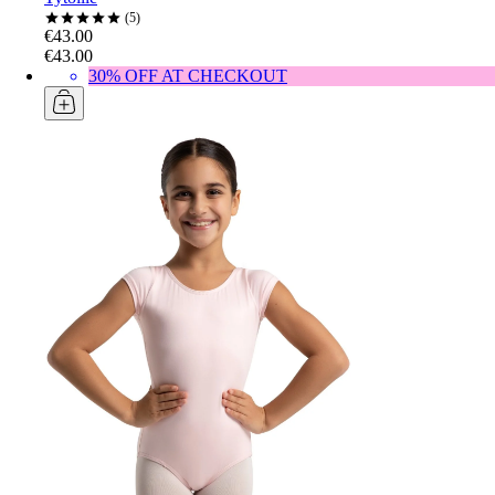
5
€43.00
€43.00
30% OFF AT CHECKOUT