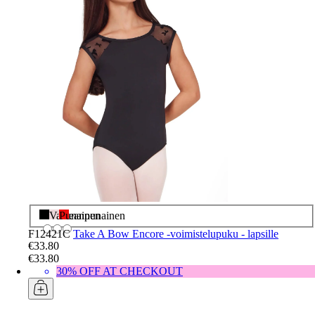
Musta
Vaaleanpunainen
Punainen
F12421C
Take A Bow Encore -voimistelupuku - lapsille
€33.80
€33.80
30% OFF AT CHECKOUT