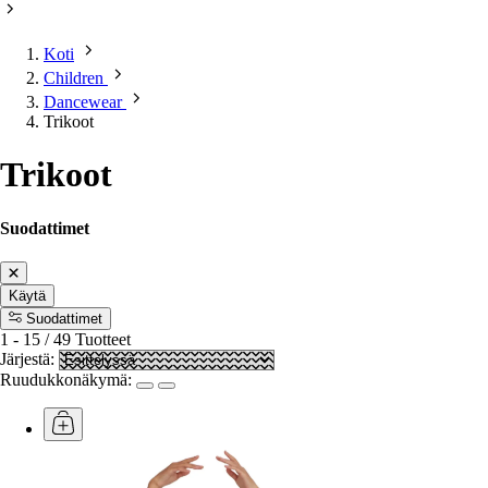
Koti
Children
Dancewear
Trikoot
Trikoot
Suodattimet
Käytä
Suodattimet
1
-
15
/
49
Tuotteet
Järjestä:
Ruudukkonäkymä: