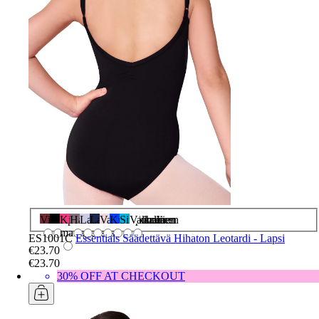
Viininpunainen
Musta
Kirkas
Harmaa
Laventeli
Laivasto
Vaaleanpunainen
Kuninkaallinen
Sinivihreä
Valkoinen
marjapensas
ES1001C
Essentials Säädettävä Hihaton Leotardi - Lapsi
€23.70
€23.70
30% OFF AT CHECKOUT