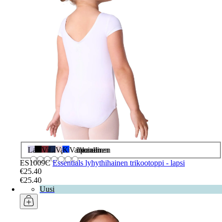
Laventeli
Musta
Viininpunainen
Laivasto
Vaaleanpunainen
Kuninkaallinen
Valkoinen
ES1009C
Essentials lyhythihainen trikootoppi - lapsi
€25.40
€25.40
Uusi