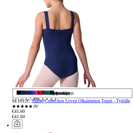
Musta
Laivasto
Munakoiso
Kuninkaallinen
Kirkas
Karmiininpunainen
Viininpunainen
Sinivihreä
Metsästäjä
marjapensas
SE1012C
Studio Collection Leveä Olkaimeton Toppi - Tytöille
6
€41.60
€41.60