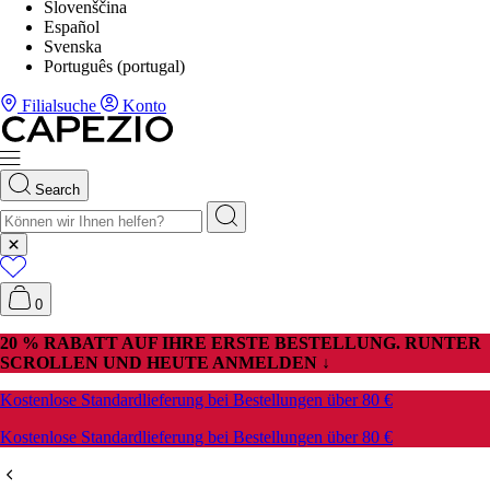
Slovenščina
Español
Svenska
Português (portugal)
Filialsuche
Konto
Search
0
20 % RABATT AUF IHRE ERSTE BESTELLUNG. RUNTER
SCROLLEN UND HEUTE ANMELDEN ↓
Kostenlose Standardlieferung bei Bestellungen über 80 €
Kostenlose Standardlieferung bei Bestellungen über 80 €