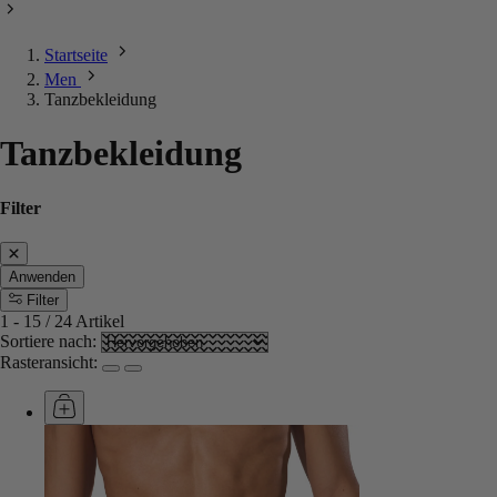
Startseite
Men
Tanzbekleidung
Tanzbekleidung
Filter
Anwenden
Filter
1
-
15
/
24
Artikel
Sortiere nach:
Rasteransicht: