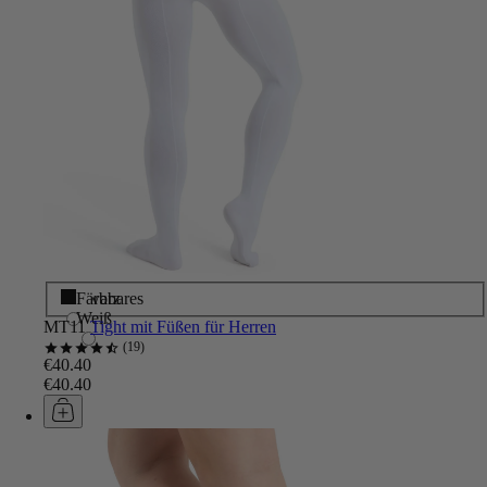
Schwarz
Färbbares
Weiß
MT11
Tight mit Füßen für Herren
19
€40.40
€40.40