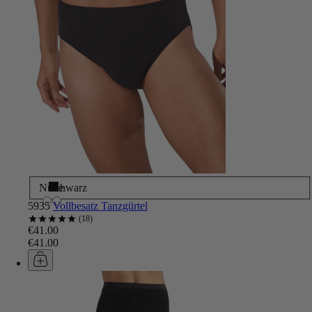
Nude
Schwarz
5935
Vollbesatz Tanzgürtel
18
€41.00
€41.00