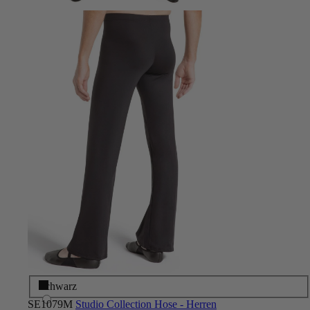
Schwarz
SE1079M
Studio Collection Hose - Herren