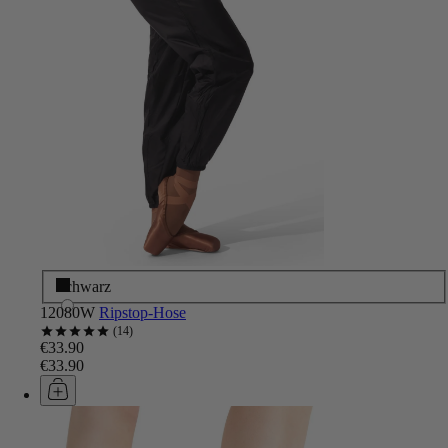
Schwarz
12080W
Ripstop-Hose
14
€33.90
€33.90