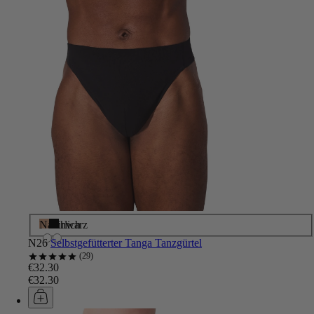
Natürlich
Schwarz
N26
Selbstgefütterter Tanga Tanzgürtel
29
€32.30
€32.30