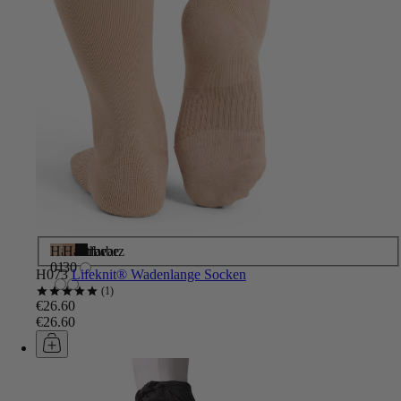
Hautfarbe
Hautfarbe
Schwarz
01
30
H073
Lifeknit® Wadenlange Socken
1
€26.60
€26.60