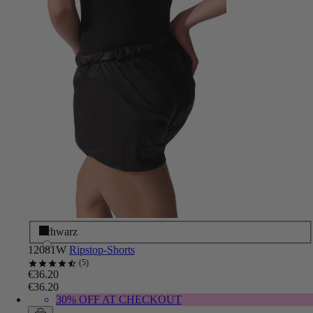
Schwarz
12081W
Ripstop-Shorts
5
€36.20
€36.20
30% OFF AT CHECKOUT