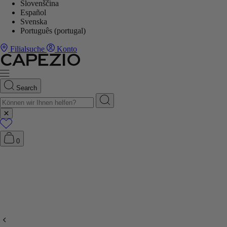
Slovenščina
Español
Svenska
Português (portugal)
Filialsuche
Konto
Search
0