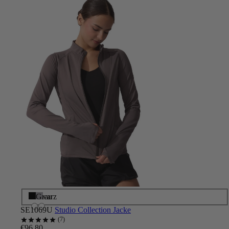
Schwarz
Grau
SE1069U
Studio Collection Jacke
7
€96.80