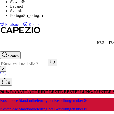
Slovenščina
Español
Svenska
Português (portugal)
Filialsuche
Konto
NEU
FR
Search
0
20 % RABATT AUF IHRE ERSTE BESTELLUNG. RUNTER
Kostenlose Standardlieferung bei Bestellungen über 80 €
Kostenlose Standardlieferung bei Bestellungen über 80 €