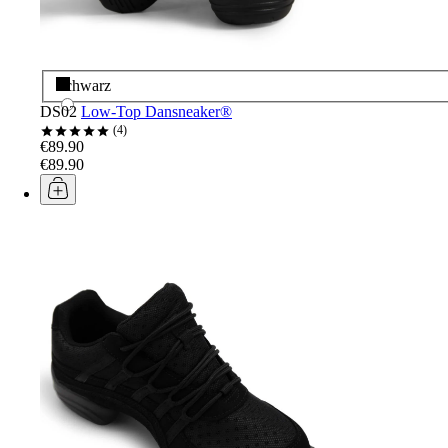
Schwarz
DS02
Low-Top Dansneaker®
4
€89.90
€89.90