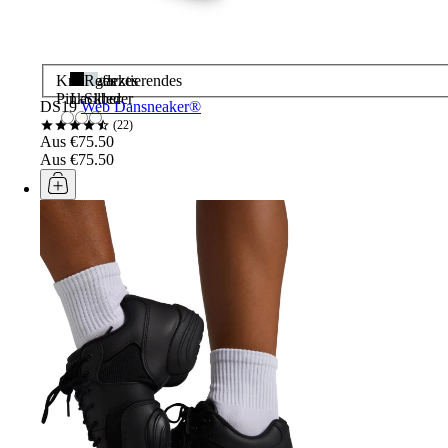
Knalliges
Schwarzes
Reflektierendes
Pink
Lackleder
Silber
DS19
Web Dansneaker®
22
Aus €75.50
Aus €75.50