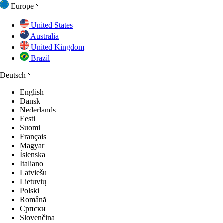
Europe
United States
Australia
United Kingdom
Brazil
Deutsch
English
Dansk
Nederlands
Eesti
Suomi
Français
Magyar
Íslenska
Italiano
Latviešu
Lietuvių
Polski
Română
Српски
Slovenčina