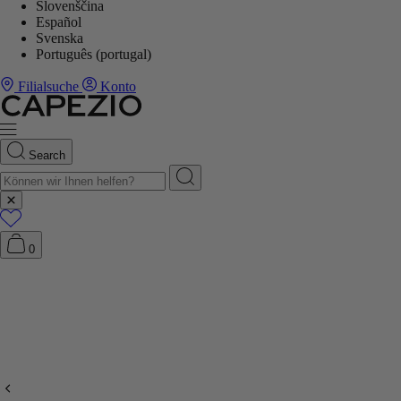
Slovenščina
Español
Svenska
Português (portugal)
Filialsuche
Konto
Search
0