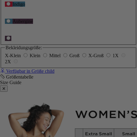
Indigo
Aubergine
Bekleidungsgröße:
X-Klein
Klein
Mittel
Groß
X-Groß
1X
2X
Verfügbar in Größe child
Größentabelle
Size Guide