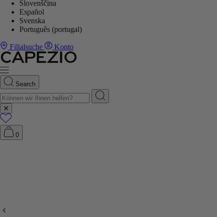
Slovenščina
Español
Svenska
Português (portugal)
Filialsuche
Konto
Search
0