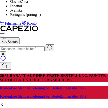
Slovenščina
Español
Svenska
Português (portugal)
Filialsuche
Konto
Search
0
20 % RABATT AUF IHRE ERSTE BESTELLUNG. RUNTER
SCROLLEN UND HEUTE ANMELDEN ↓
Kostenlose Standardlieferung bei Bestellungen über 80 €
Kostenlose Standardlieferung bei Bestellungen über 80 €