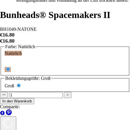
Reinigungsmittel und vollständig an der Luft trocknen lassen.
Bunheads® Spacemakers II
BH1049-NATONE
€16.80
€16.80
4
Bewertungen
Farbe:
Natürlich
Natürlich
Bekleidungsgröße:
Groß
Groß
In den Warenkorb
Compartir: