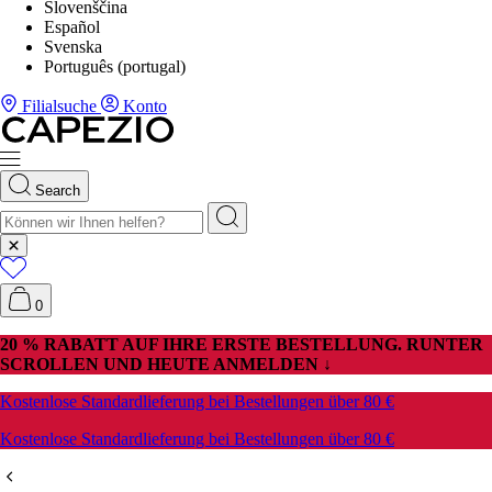
Slovenščina
Español
Svenska
Português (portugal)
Filialsuche
Konto
Search
0