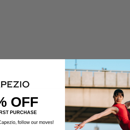
% OFF
ljebånd - Barn
IRST PURCHASE
apezio, follow our moves!