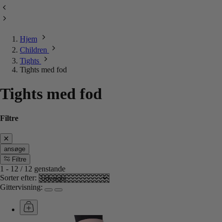
Hjem
Children
Tights
Tights med fod
Tights med fod
Filtre
ansøge
Filtre
1
-
12
/
12
genstande
Sorter efter:
Gittervisning: