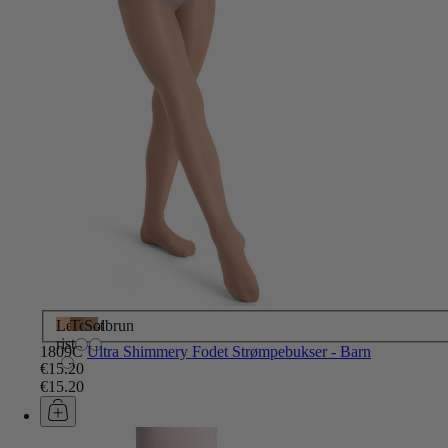
Let
Toast
Solbrun
ristet
1809C
Ultra Shimmery Fodet Strømpebukser - Barn
€15.20
€15.20