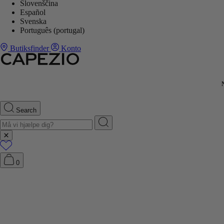
Slovenščina
Español
Svenska
Português (portugal)
Butiksfinder
Konto
Search
0