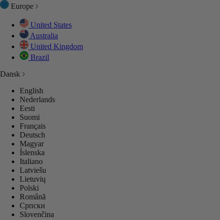
Europe
United States
Australia
United Kingdom
Brazil
Dansk
English
Nederlands
Eesti
Suomi
Français
Deutsch
Magyar
Íslenska
Italiano
Latviešu
Lietuvių
Polski
Română
Српски
Slovenčina