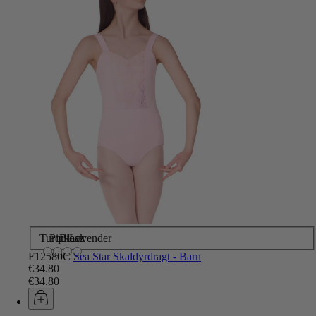
Turquiose
Pink
Black
Lavender
F12580C
Sea Star Skaldyrdragt - Barn
€34.80
€34.80