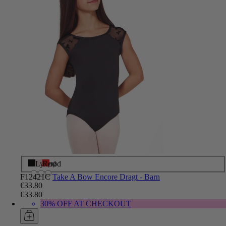
Sort
Lyserød
Rød
F12421C
Take A Bow Encore Dragt - Barn
€33.80
€33.80
30% OFF AT CHECKOUT