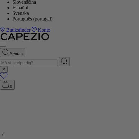
Slovenščina
Español
Svenska
Português (portugal)
Butiksfinder
Konto
Search
0