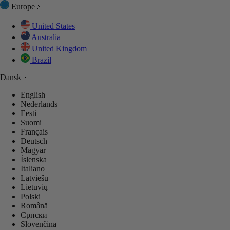
Europe
United States
Australia
BEHØR
ENTIALS
United Kingdom
Brazil
Dansk
SETØJ
SETØJ
SETØJ
GES
GES
English
Nederlands
 ALT
P ALL
LEKTIONER
LECTIONS
LEKTIONER
Eesti
Suomi
Français
Deutsch
GES
GES
GES
Magyar
Íslenska
Italiano
 ALT
 ALT
 ALT
Latviešu
Lietuvių
Polski
Română
Српски
Slovenčina