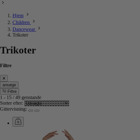
Hjem
Children
Dancewear
Trikoter
Trikoter
Filtre
ansøge
Filtre
1
-
15
/
49
genstande
Sorter efter:
Gittervisning: