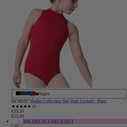
Sort
Aubergine
Blågrøn
Royal
Skarlagen
SE1025C
Studio Collection Høj Hals Leotard - Piger
3
€53.20
€53.20
30% OFF AT CHECKOUT