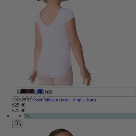
Lavendel
Sort
Bourgogne
Flådeblå
Lyserød
Royal
Hvid
ES1009C
Essentials kortærmet dragt - Barn
€25.40
€25.40
Ny