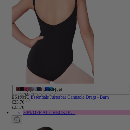
Bourgogne
Sort
Klar
Grå
Lavendel
Flådeblå
Lyserød
Royal
Blågrøn
Hvid
Muldvarp
ES1001C
Essentials Justerbar Camisole Dragt - Barn
€23.70
€23.70
30% OFF AT CHECKOUT