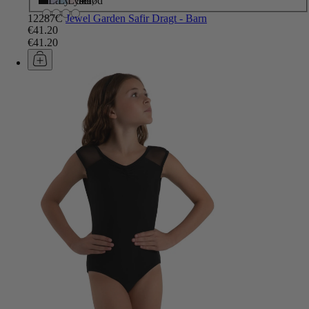
Sort
Lavendel
Lyseblå
Lyserød
12287C
Jewel Garden Safir Dragt - Barn
€41.20
€41.20