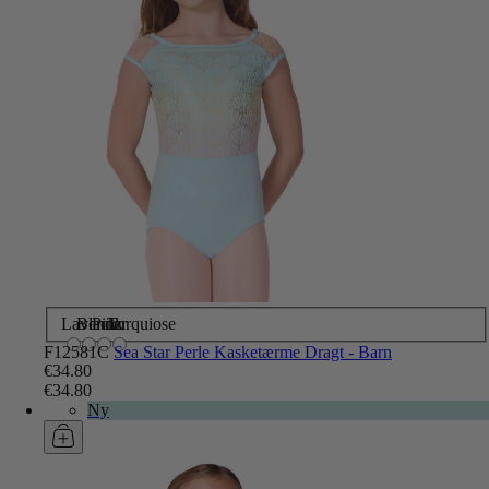
Lavender
Black
Pink
Turquiose
F12581C
Sea Star Perle Kasketærme Dragt - Barn
€34.80
€34.80
Ny