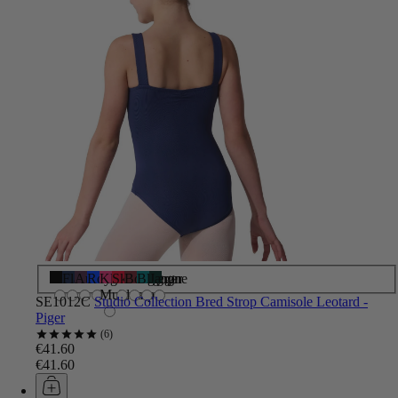
Sort
Flådeblå
Aubergine
Royal
Klar
Skarlagen
Bourgogne
Blågrøn
Jæger
Muldvarp
SE1012C
Studio Collection Bred Strop Camisole Leotard -
Piger
6
€41.60
€41.60