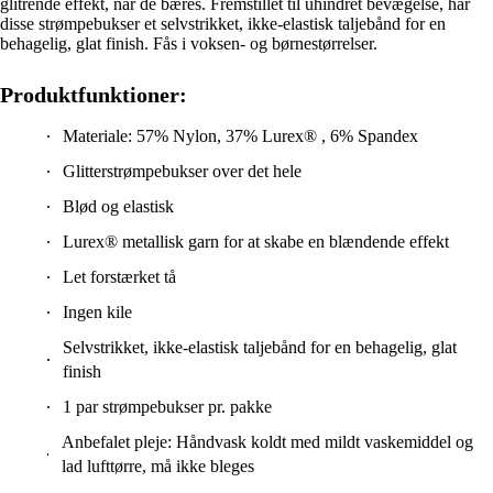
glitrende effekt, når de bæres. Fremstillet til uhindret bevægelse, har
disse strømpebukser et selvstrikket, ikke-elastisk taljebånd for en
behagelig, glat finish. Fås i voksen- og børnestørrelser.
Produktfunktioner:
Materiale: 57% Nylon, 37% Lurex® , 6% Spandex
Glitterstrømpebukser over det hele
Blød og elastisk
Lurex® metallisk garn for at skabe en blændende effekt
Let forstærket tå
Ingen kile
Selvstrikket, ikke-elastisk taljebånd for en behagelig, glat
finish
1 par strømpebukser pr. pakke
Anbefalet pleje: Håndvask koldt med mildt vaskemiddel og
lad lufttørre, må ikke bleges