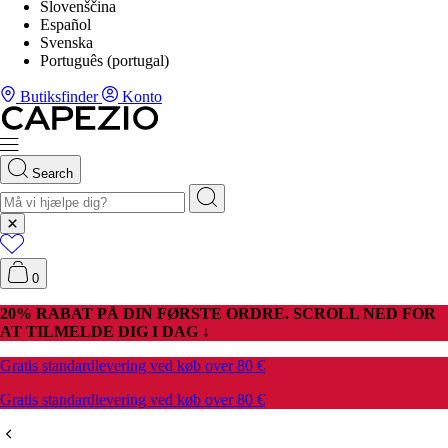
Slovenščina
Español
Svenska
Português (portugal)
Butiksfinder
Konto
Search
0
20% RABAT PÅ DIN FØRSTE ORDRE. SCROLL NED FOR
AT TILMELDE DIG I DAG ↓
Gratis standardlevering ved køb over 80 €
Gratis standardlevering ved køb over 80 €