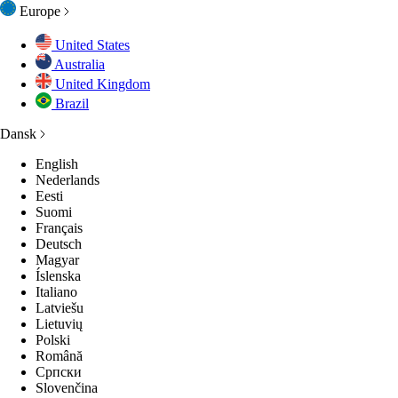
Europe
United States
Australia
United Kingdom
Brazil
Dansk
English
Nederlands
Eesti
Suomi
Français
Deutsch
Magyar
Íslenska
Italiano
Latviešu
Lietuvių
Polski
Română
Српски
Slovenčina