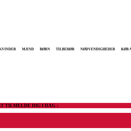
KVINDER
MÆND
BØRN
TILBEHØR
NØDVENDIGHEDER
KØB 
T TILMELDE DIG I DAG ↓