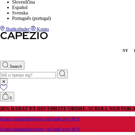
Slovenščina
Español
Svenska
Português (portugal)
Butiksfinder
Konto
NY
Search
0
20% RABAT PÅ DIN FØRSTE ORDRE. SCROLL NED FOR A
Gratis standardlevering ved køb over 80 €
Gratis standardlevering ved køb over 80 €