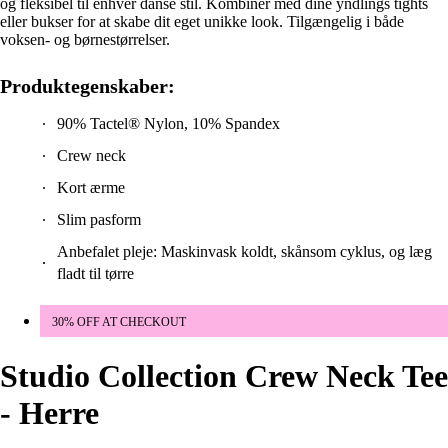
og fleksibel til enhver danse stil. Kombiner med dine yndlings tights
eller bukser for at skabe dit eget unikke look. Tilgængelig i både
voksen- og børnestørrelser.
Produktegenskaber:
90% Tactel® Nylon, 10% Spandex
Crew neck
Kort ærme
Slim pasform
Anbefalet pleje: Maskinvask koldt, skånsom cyklus, og læg
fladt til tørre
30% OFF AT CHECKOUT
Studio Collection Crew Neck Tee
- Herre