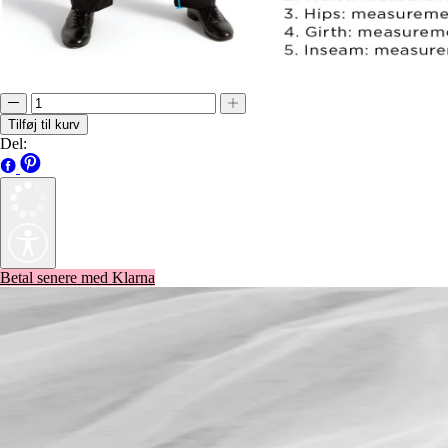
Tilføj til kurv
Del:
Betal senere med Klarna