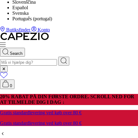
Slovenščina
Español
Svenska
Português (portugal)
Butiksfinder
Konto
Search
0
20% RABAT PÅ DIN FØRSTE ORDRE. SCROLL NED FOR
AT TILMELDE DIG I DAG ↓
Gratis standardlevering ved køb over 80 €
Gratis standardlevering ved køb over 80 €