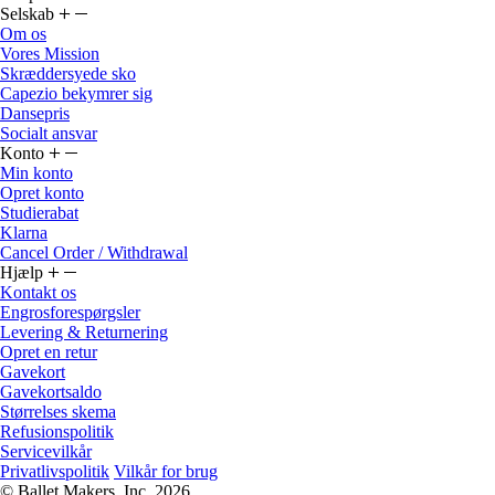
Selskab
Om os
Vores Mission
Skræddersyede sko
Capezio bekymrer sig
Dansepris
Socialt ansvar
Konto
Min konto
Opret konto
Studierabat
Klarna
Cancel Order / Withdrawal
Hjælp
Kontakt os
Engrosforespørgsler
Levering & Returnering
Opret en retur
Gavekort
Gavekortsaldo
Størrelses skema
Refusionspolitik
Servicevilkår
Privatlivspolitik
Vilkår for brug
© Ballet Makers, Inc. 2026