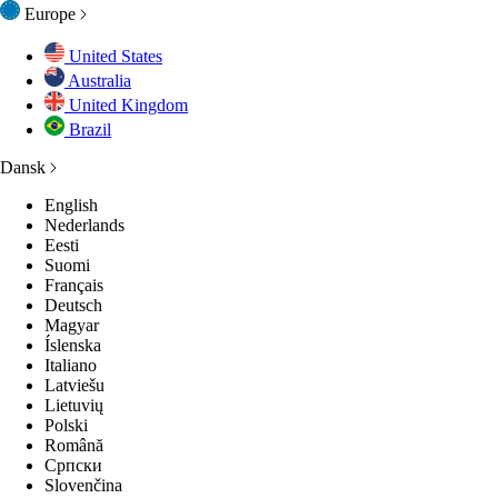
Europe
United States
Australia
BEHØR
ENTIALS
United Kingdom
Brazil
Dansk
SETØJ
SETØJ
SETØJ
GES
GES
English
Nederlands
 ALT
P ALL
LEKTIONER
LECTIONS
LEKTIONER
Eesti
Suomi
Français
Deutsch
GES
GES
GES
Magyar
Íslenska
Italiano
 ALT
 ALT
 ALT
Latviešu
Lietuvių
Polski
Română
Српски
Slovenčina