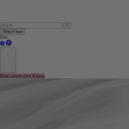
Tilføj til kurv
Del:
Betal senere med Klarna