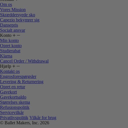
Om os
Vores Mission
Skræddersyede sko
Capezio bekymrer sig
Dansepris
Socialt ansvar
Konto
Min konto
Opret konto
Studierabat
Klarna
Cancel Order / Withdrawal
Hjælp
Kontakt os
Engrosforespørgsler
Levering & Returnering
Opret en retur
Gavekort
Gavekortsaldo
Størrelses skema
Refusionspolitik
Servicevilkår
Privatlivspolitik
Vilkår for brug
© Ballet Makers, Inc. 2026