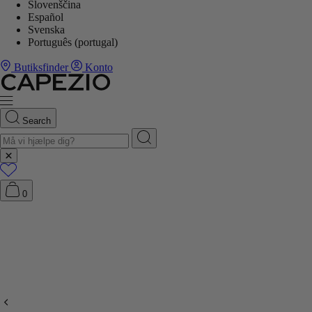
Slovenščina
Español
Svenska
Português (portugal)
Butiksfinder
Konto
Search
0