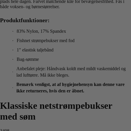
plads hele dagen. Farvet matchende kile for bevægelsesfrihed. Fås i
både voksen- og børnestørrelser.
Produktfunktioner:
83% Nylon, 17% Spandex
Fishnet strømpebukser med fod
1" elastisk taljebånd
Bag-sømme
Anbefalet pleje: Håndvask koldt med mildt vaskemiddel og
lad lufttørre. Må ikke bleges.
Bemærk venligst, at af hygiejnehensyn kan denne vare
ikke returneres, hvis den er åbnet.
Klassiske netstrømpebukser
med søm
3408