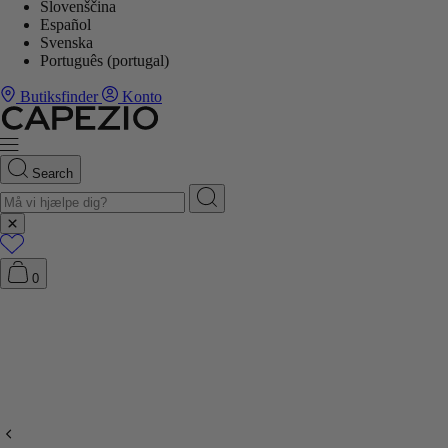
Slovenščina
Español
Svenska
Português (portugal)
Butiksfinder
Konto
Search
0
N FØRSTE ORDRE. SCROLL NED FOR
I DAG ↓
 ved køb over 80 €
 ved køb over 80 €