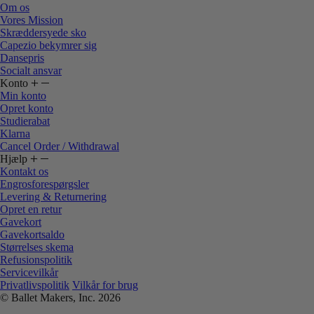
Om os
Vores Mission
Skræddersyede sko
Capezio bekymrer sig
Dansepris
Socialt ansvar
Konto
Min konto
Opret konto
Studierabat
Klarna
Cancel Order / Withdrawal
Hjælp
Kontakt os
Engrosforespørgsler
Levering & Returnering
Opret en retur
Gavekort
Gavekortsaldo
Størrelses skema
Refusionspolitik
Servicevilkår
Privatlivspolitik
Vilkår for brug
© Ballet Makers, Inc. 2026