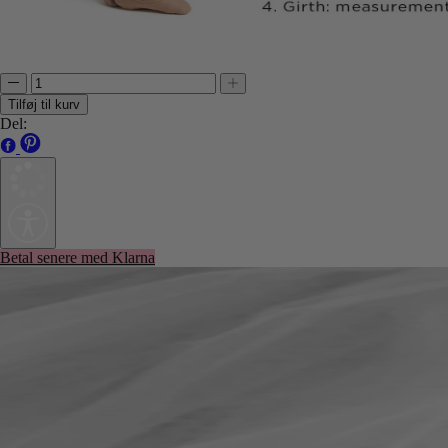
Tilføj til kurv
Del:
Betal senere med Klarna