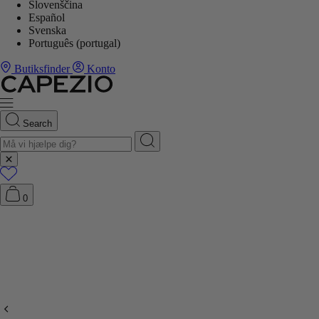
Slovenščina
Español
Svenska
Português (portugal)
Butiksfinder
Konto
Search
0