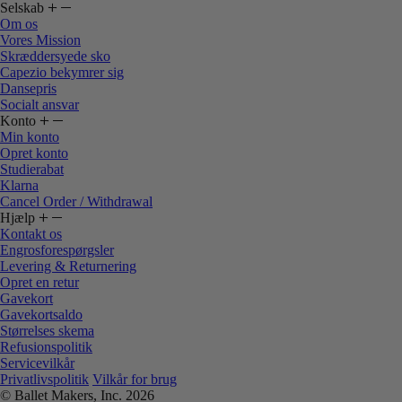
Selskab
Om os
Vores Mission
Skræddersyede sko
Capezio bekymrer sig
Dansepris
Socialt ansvar
Konto
Min konto
Opret konto
Studierabat
Klarna
Cancel Order / Withdrawal
Hjælp
Kontakt os
Engrosforespørgsler
Levering & Returnering
Opret en retur
Gavekort
Gavekortsaldo
Størrelses skema
Refusionspolitik
Servicevilkår
Privatlivspolitik
Vilkår for brug
© Ballet Makers, Inc. 2026