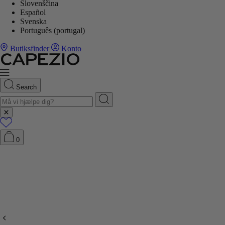
Slovenščina
Español
Svenska
Português (portugal)
Butiksfinder
Konto
Search
0