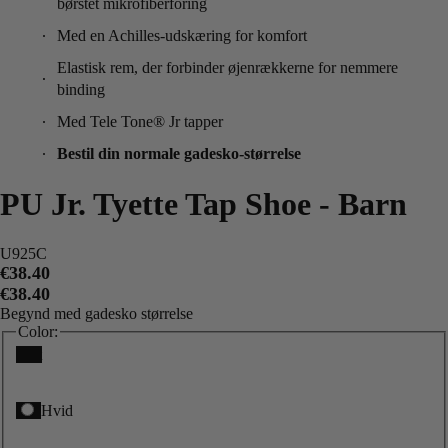
børstet mikrofiberforing
Med en Achilles-udskæring for komfort
Elastisk rem, der forbinder øjenrækkerne for nemmere
binding
Med Tele Tone® Jr tapper
Bestil din normale gadesko-størrelse
PU Jr. Tyette Tap Shoe - Barn
U925C
€38.40
€38.40
Begynd med gadesko størrelse
Color:
Sort
Hvid