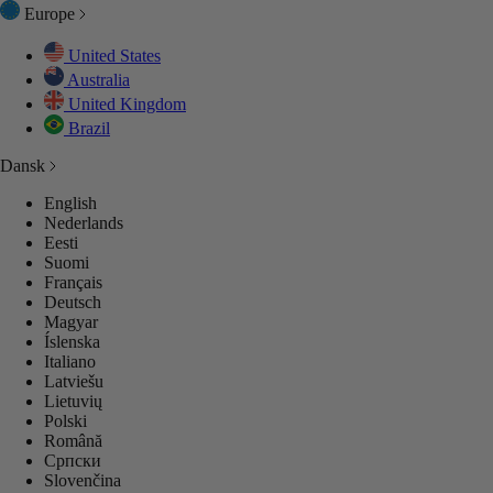
Europe
United States
Australia
BEHØR
ENTIALS
United Kingdom
Brazil
Dansk
SETØJ
SETØJ
SETØJ
GES
GES
English
Nederlands
 ALT
P ALL
LEKTIONER
LECTIONS
LEKTIONER
Eesti
Suomi
Français
Deutsch
GES
GES
GES
Magyar
Íslenska
Italiano
 ALT
 ALT
 ALT
Latviešu
Lietuvių
Polski
Română
Српски
Slovenčina