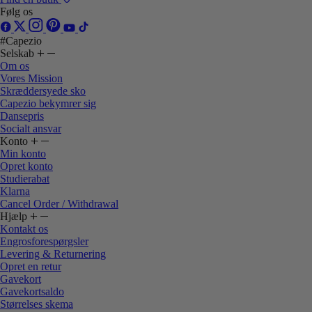
Følg os
#Capezio
Selskab
Om os
Vores Mission
Skræddersyede sko
Capezio bekymrer sig
Dansepris
Socialt ansvar
Konto
Min konto
Opret konto
Studierabat
Klarna
Cancel Order / Withdrawal
Hjælp
Kontakt os
Engrosforespørgsler
Levering & Returnering
Opret en retur
Gavekort
Gavekortsaldo
Størrelses skema