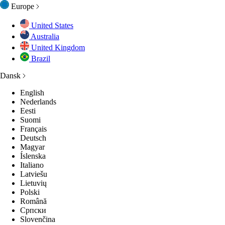
Europe
United States
Australia
BEHØR
ENTIALS
United Kingdom
Brazil
Dansk
SETØJ
SETØJ
SETØJ
GES
GES
English
Nederlands
 ALT
P ALL
LEKTIONER
LECTIONS
LEKTIONER
Eesti
Suomi
Français
Deutsch
GES
GES
GES
Magyar
Íslenska
Italiano
 ALT
 ALT
 ALT
Latviešu
Lietuvių
Polski
Română
Српски
Slovenčina