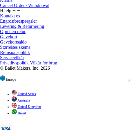
Klarna
Cancel Order / Withdrawal
Hjælp
Kontakt os
Engrosforespørgsler
Levering & Returnering
Opret en retur
Gavekort
Gavekortsaldo
Størrelses skema
Refusionspolitik
Servicevilkår
Privatlivspolitik
Vilkår for brug
© Ballet Makers, Inc. 2026
Europe
United States
Australia
United Kingdom
Brazil