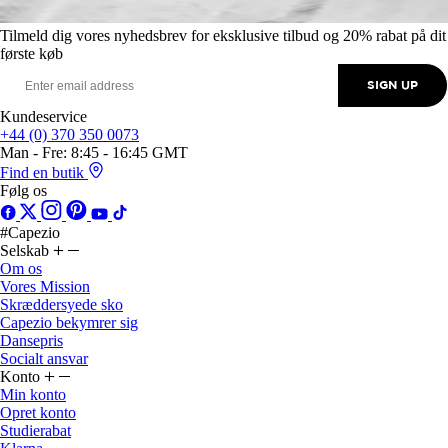
Tilmeld dig vores nyhedsbrev for eksklusive tilbud og 20% rabat på dit
første køb
SIGN UP
Kundeservice
+44 (0) 370 350 0073
Man - Fre: 8:45 - 16:45 GMT
Find en butik
Følg os
#Capezio
Selskab
Om os
Vores Mission
Skræddersyede sko
Capezio bekymrer sig
Dansepris
Socialt ansvar
Konto
Min konto
Opret konto
Studierabat