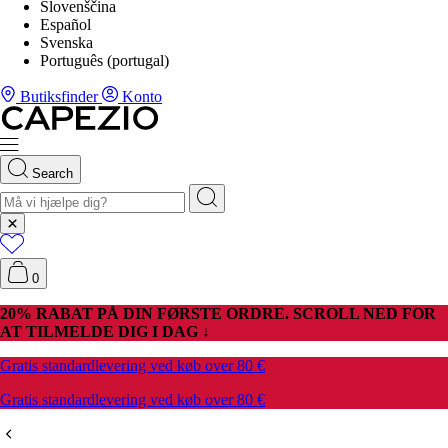
Slovenščina
Español
Svenska
Português (portugal)
Butiksfinder
Konto
Search
0
20% RABAT PÅ DIN FØRSTE ORDRE. SCROLL NED FOR
AT TILMELDE DIG I DAG ↓
Gratis standardlevering ved køb over 80 €
Gratis standardlevering ved køb over 80 €