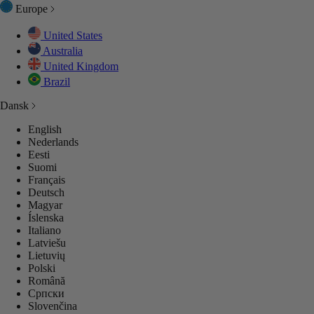
Europe
United States
Australia
BEHØR
ENTIALS
United Kingdom
Brazil
Dansk
SETØJ
SETØJ
SETØJ
GES
GES
English
Nederlands
 ALT
P ALL
LEKTIONER
LECTIONS
LEKTIONER
Eesti
Suomi
Français
Deutsch
GES
GES
GES
Magyar
Íslenska
Italiano
 ALT
 ALT
 ALT
Latviešu
Lietuvių
Polski
Română
Српски
Slovenčina