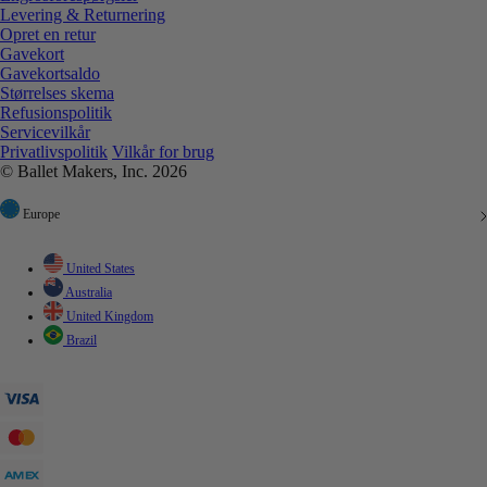
Levering & Returnering
Opret en retur
Gavekort
Gavekortsaldo
Størrelses skema
Refusionspolitik
Servicevilkår
Privatlivspolitik
Vilkår for brug
© Ballet Makers, Inc. 2026
Europe
United States
Australia
United Kingdom
Brazil