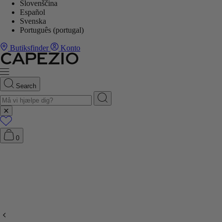
Slovenščina
Español
Svenska
Português (portugal)
Butiksfinder
Konto
Search
0