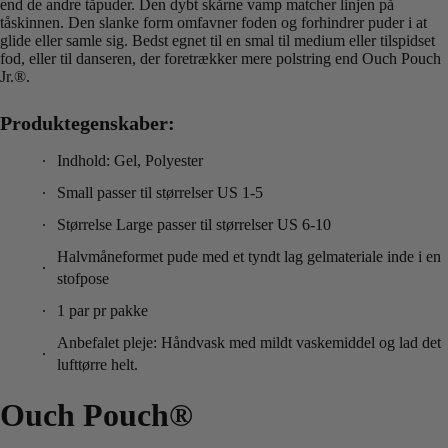
end de andre tåpuder. Den dybt skårne vamp matcher linjen på
tåskinnen. Den slanke form omfavner foden og forhindrer puder i at
glide eller samle sig. Bedst egnet til en smal til medium eller tilspidset
fod, eller til danseren, der foretrækker mere polstring end Ouch Pouch
Jr.®.
Produktegenskaber:
Indhold: Gel, Polyester
Small passer til størrelser US 1-5
Størrelse Large passer til størrelser US 6-10
Halvmåneformet pude med et tyndt lag gelmateriale inde i en
stofpose
1 par pr pakke
Anbefalet pleje: Håndvask med mildt vaskemiddel og lad det
lufttørre helt.
Ouch Pouch®