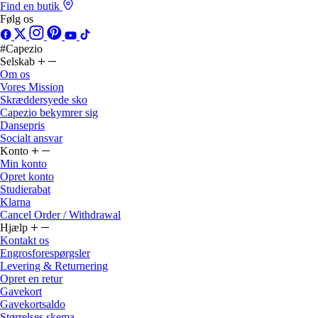
Find en butik
Følg os
#Capezio
Selskab
Om os
Vores Mission
Skræddersyede sko
Capezio bekymrer sig
Dansepris
Socialt ansvar
Konto
Min konto
Opret konto
Studierabat
Klarna
Cancel Order / Withdrawal
Hjælp
Kontakt os
Engrosforespørgsler
Levering & Returnering
Opret en retur
Gavekort
Gavekortsaldo
Størrelses skema