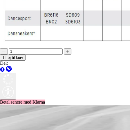
Tilføj til kurv
Del:
Betal senere med Klarna