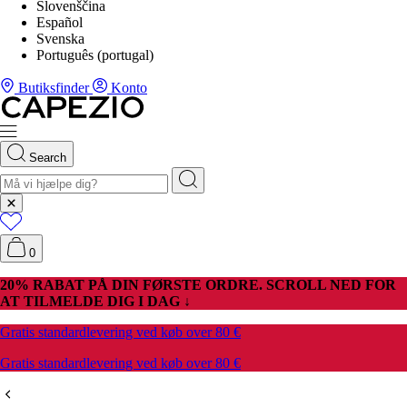
Slovenščina
Español
Svenska
Português (portugal)
Butiksfinder
Konto
Search
0
20% RABAT PÅ DIN FØRSTE ORDRE. SCROLL NED FOR
AT TILMELDE DIG I DAG ↓
Gratis standardlevering ved køb over 80 €
Gratis standardlevering ved køb over 80 €