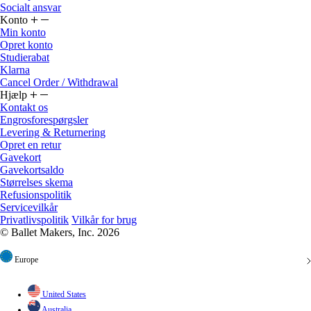
Socialt ansvar
Konto
Min konto
Opret konto
Studierabat
Klarna
Cancel Order / Withdrawal
Hjælp
Kontakt os
Engrosforespørgsler
Levering & Returnering
Opret en retur
Gavekort
Gavekortsaldo
Størrelses skema
Refusionspolitik
Servicevilkår
Privatlivspolitik
Vilkår for brug
© Ballet Makers, Inc. 2026
Europe
United States
Australia