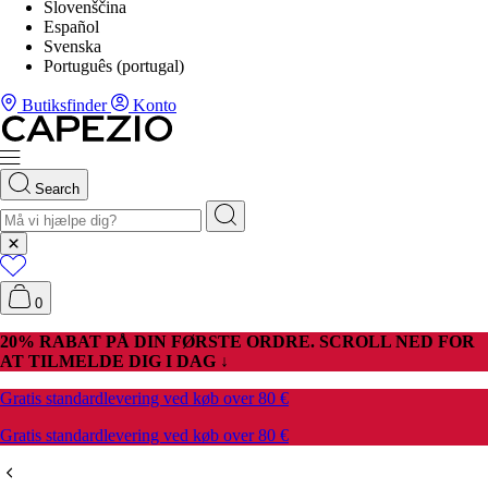
Slovenščina
Español
Svenska
Português (portugal)
Butiksfinder
Konto
Search
0
20% RABAT PÅ DIN FØRSTE ORDRE. SCROLL NED FOR
AT TILMELDE DIG I DAG ↓
Gratis standardlevering ved køb over 80 €
Gratis standardlevering ved køb over 80 €