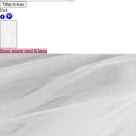
Tilføj til kurv
Del:
Betal senere med Klarna