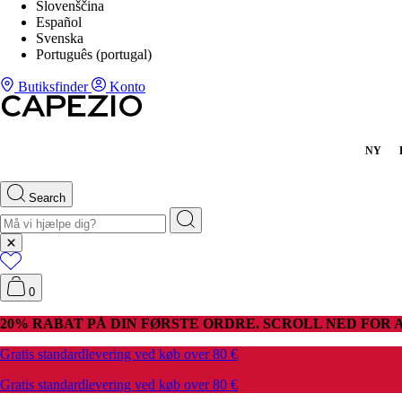
Slovenščina
Español
Svenska
Português (portugal)
Butiksfinder
Konto
NY
Search
0
20% RABAT PÅ DIN FØRSTE ORDRE. SCROLL NED FOR A
Gratis standardlevering ved køb over 80 €
Gratis standardlevering ved køb over 80 €