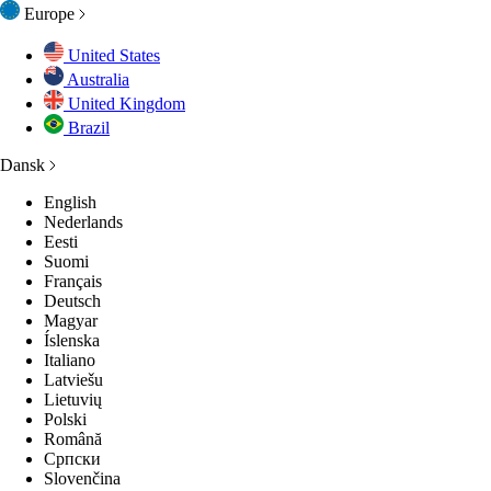
Europe
United States
Australia
United Kingdom
Brazil
Dansk
English
Nederlands
Eesti
Suomi
Français
Deutsch
Magyar
Íslenska
Italiano
Latviešu
Lietuvių
Polski
Română
Српски
Slovenčina