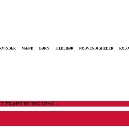
KVINDER
MÆND
BØRN
TILBEHØR
NØDVENDIGHEDER
KØB 
T TILMELDE DIG I DAG ↓