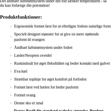
Det åndbare luftstrømsystem under din fod sænker temperaturen - så
du kan forlænge din præstation!
Produktfunktioner:
Ergonomisk formet læst for at efterligne fodens naturlige form
Specielt designet mønster for at give en mere støttende
pasform til svangen
Åndbart luftstrømsystem under foden
Læder/Neopren overdel
Ruskindssål for øget fleksibilitet og bedre kontakt med gulvet
Eva-hæl
Strækbar toplinje for øget komfort på forfoden
Formet læst ved hælen for bedre pasform
Formet svang
Denne sko er smal
Dame: Bestil din standard gadesko-størrelse. Bredere