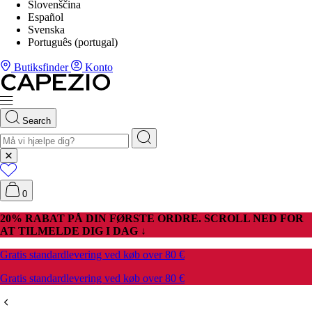
Slovenščina
Español
Svenska
Português (portugal)
Butiksfinder
Konto
Search
0
20% RABAT PÅ DIN FØRSTE ORDRE. SCROLL NED FOR
AT TILMELDE DIG I DAG ↓
Gratis standardlevering ved køb over 80 €
Gratis standardlevering ved køb over 80 €