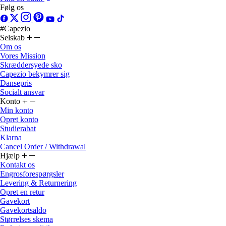
Følg os
#Capezio
Selskab
Om os
Vores Mission
Skræddersyede sko
Capezio bekymrer sig
Dansepris
Socialt ansvar
Konto
Min konto
Opret konto
Studierabat
Klarna
Cancel Order / Withdrawal
Hjælp
Kontakt os
Engrosforespørgsler
Levering & Returnering
Opret en retur
Gavekort
Gavekortsaldo
Størrelses skema