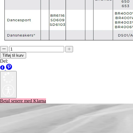
Tilføj til kurv
Del:
Betal senere med Klarna