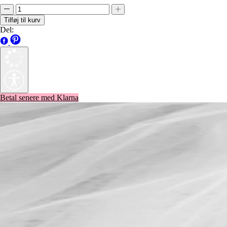
Tilføj til kurv
Del:
Betal senere med Klarna