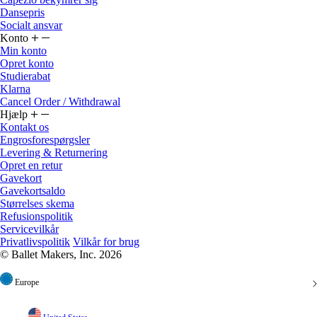
Dansepris
Socialt ansvar
Konto
Min konto
Opret konto
Studierabat
Klarna
Cancel Order / Withdrawal
Hjælp
Kontakt os
Engrosforespørgsler
Levering & Returnering
Opret en retur
Gavekort
Gavekortsaldo
Størrelses skema
Refusionspolitik
Servicevilkår
Privatlivspolitik
Vilkår for brug
© Ballet Makers, Inc. 2026
Europe