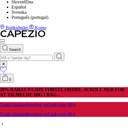
Slovenščina
Español
Svenska
Português (portugal)
Butiksfinder
Konto
Search
0