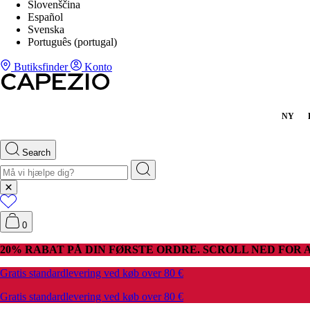
Slovenščina
Español
Svenska
Português (portugal)
Butiksfinder
Konto
NY
Search
0
20% RABAT PÅ DIN FØRSTE ORDRE. SCROLL NED FOR A
Gratis standardlevering ved køb over 80 €
Gratis standardlevering ved køb over 80 €