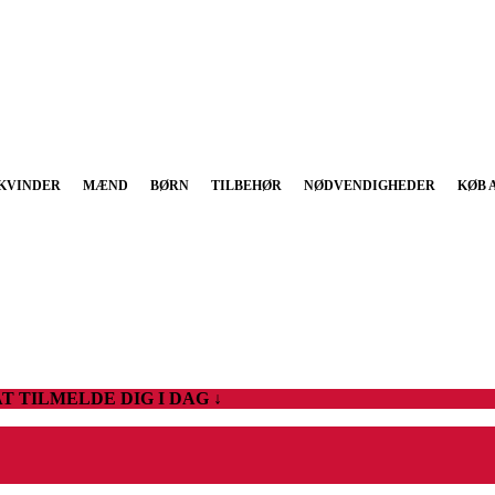
KVINDER
MÆND
BØRN
TILBEHØR
NØDVENDIGHEDER
KØB 
T TILMELDE DIG I DAG ↓