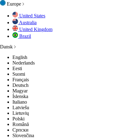
Europe
United States
Australia
United Kingdom
Brazil
Dansk
English
Nederlands
Eesti
Suomi
Français
Deutsch
Magyar
Íslenska
Italiano
Latviešu
Lietuvių
Polski
Română
Српски
Slovenčina