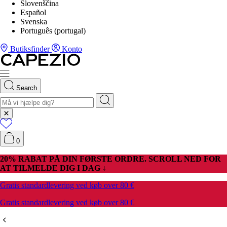
Slovenščina
Español
Svenska
Português (portugal)
Butiksfinder
Konto
Search
0
20% RABAT PÅ DIN FØRSTE ORDRE. SCROLL NED FOR
AT TILMELDE DIG I DAG ↓
Gratis standardlevering ved køb over 80 €
Gratis standardlevering ved køb over 80 €