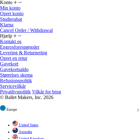
Konto
Min konto
Opret konto
Studierabat
Klarna
Cancel Order / Withdrawal
Hjælp
Kontakt os
Engrosforespørgsler
Levering & Returnering
Opret en retur
Gavekort
Gavekortsaldo
Størrelses skema
Refusionspolitik
Servicevilkår
Privatlivspolitik
Vilkår for brug
© Ballet Makers, Inc. 2026
Europe
United States
Australia
United Kingdom