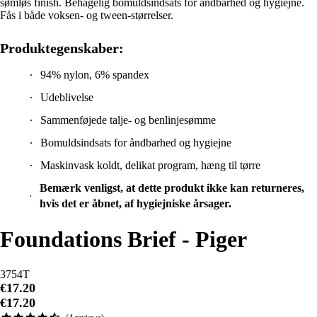
sømløs finish. Behagelig bomuldsindsats for åndbarhed og hygiejne.
Fås i både voksen- og tween-størrelser.
Produktegenskaber:
94% nylon, 6% spandex
Udeblivelse
Sammenføjede talje- og benlinjesømme
Bomuldsindsats for åndbarhed og hygiejne
Maskinvask koldt, delikat program, hæng til tørre
Bemærk venligst, at dette produkt ikke kan returneres,
hvis det er åbnet, af hygiejniske årsager.
Foundations Brief - Piger
3754T
€17.20
€17.20