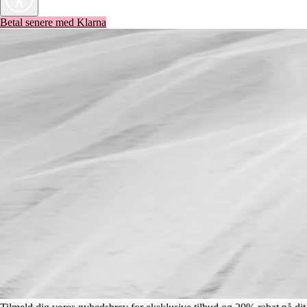
Betal senere med Klarna
Tilmeld dig vores nyhedsbrev for eksklusive tilbud og 20% rabat på dit
første køb