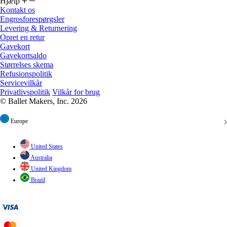
Engrosforespørgsler
Levering & Returnering
Opret en retur
Gavekort
Gavekortsaldo
Størrelses skema
Refusionspolitik
Servicevilkår
Privatlivspolitik
Vilkår for brug
© Ballet Makers, Inc. 2026
Europe
United States
Australia
United Kingdom
Brazil