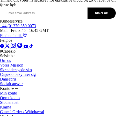
SIGN UP
Kundeservice
+44 (0) 370 350 0073
Man - Fre: 8:45 - 16:45 GMT
Find en butik
Følg os
#Capezio
Selskab
Om os
Vores Mission
Skræddersyede sko
Capezio bekymrer sig
Dansepris
Socialt ansvar
Konto
Min konto
Opret konto
Studierabat
Klarna
Cancel Order / Withdrawal
Hjælp
Kontakt os