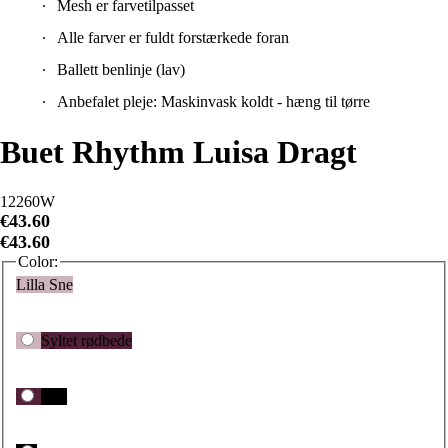
Alle farver er fuldt forstærkede foran
Ballett benlinje (lav)
Anbefalet pleje: Maskinvask koldt - hæng til tørre
Buet Rhythm Luisa Dragt
12260W
€43.60
€43.60
Color:
Lilla Sne
Syltet rødbede
Sort