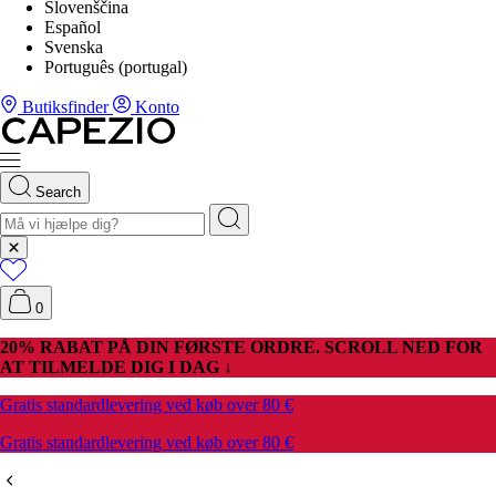
Slovenščina
Español
Svenska
Português (portugal)
Butiksfinder
Konto
Search
0
20% RABAT PÅ DIN FØRSTE ORDRE. SCROLL NED FOR
AT TILMELDE DIG I DAG ↓
Gratis standardlevering ved køb over 80 €
Gratis standardlevering ved køb over 80 €