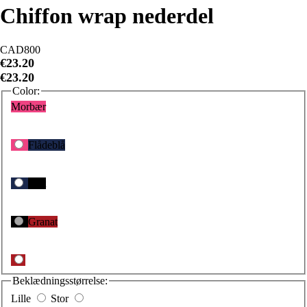
Chiffon wrap nederdel
CAD800
€23.20
€23.20
Color:
Morbær
Flådeblå
Sort
Granat
Beklædningsstørrelse:
Lille
Stor