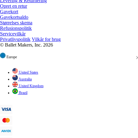
Levering & Returnering
Opret en retur
Gavekort
Gavekortsaldo
Størrelses skema
Refusionspolitik
Servicevilkår
Privatlivspolitik
Vilkår for brug
© Ballet Makers, Inc. 2026
Europe
United States
Australia
United Kingdom
Brazil