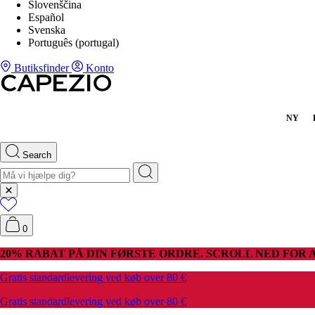
Slovenščina
Español
Svenska
Português (portugal)
Butiksfinder
Konto
NY
Search
0
20% RABAT PÅ DIN FØRSTE ORDRE. SCROLL NED FOR A
Gratis standardlevering ved køb over 80 €
Gratis standardlevering ved køb over 80 €