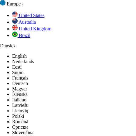
Europe
United States
Australia
United Kingdom
Brazil
Dansk
English
Nederlands
Eesti
Suomi
Français
Deutsch
Magyar
Íslenska
Italiano
Latviešu
Lietuvių
Polski
Română
Српски
Slovenčina