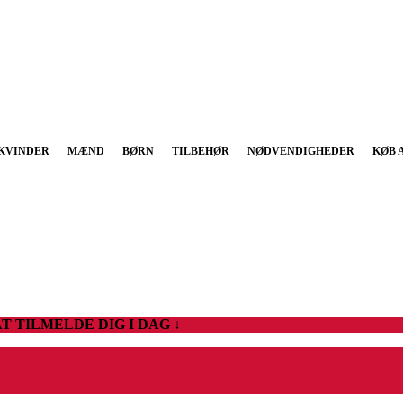
KVINDER
MÆND
BØRN
TILBEHØR
NØDVENDIGHEDER
KØB 
T TILMELDE DIG I DAG ↓